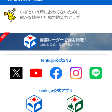
いざという時にあわてないために
確かな情報と行動で防災力アップ
雨雲レーダーで雨を回避！
tenki.jp公式 天気予報アプリ
tenki.jp公式SNS
tenki.jp公式アプリ