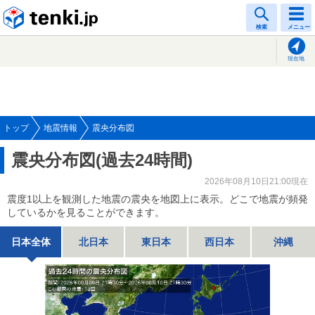
tenki.jp
検索
メニュー
現在地
トップ
地震情報
震央分布図
震央分布図(過去24時間)
2026年08月10日21:00現在
震度1以上を観測した地震の震央を地図上に表示。どこで地震が頻発
しているかを見ることができます。
日本全体
北日本
東日本
西日本
沖縄