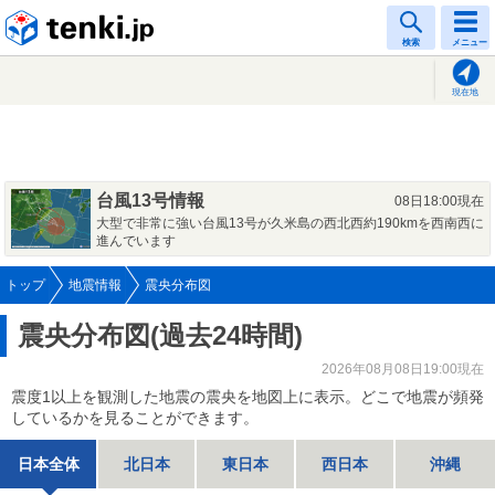
tenki.jp
検索
メニュー
現在地
台風13号情報
08日18:00現在
大型で非常に強い台風13号が久米島の西北西約190kmを西南西に
進んでいます
トップ
地震情報
震央分布図
震央分布図(過去24時間)
2026年08月08日19:00現在
震度1以上を観測した地震の震央を地図上に表示。どこで地震が頻発
しているかを見ることができます。
日本全体
北日本
東日本
西日本
沖縄