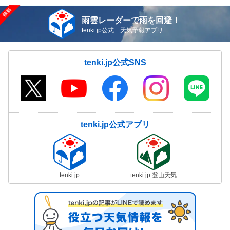
雨雲レーダーで雨を回避！
tenki.jp公式 天気予報アプリ
tenki.jp公式SNS
tenki.jp公式アプリ
tenki.jp
tenki.jp 登山天気