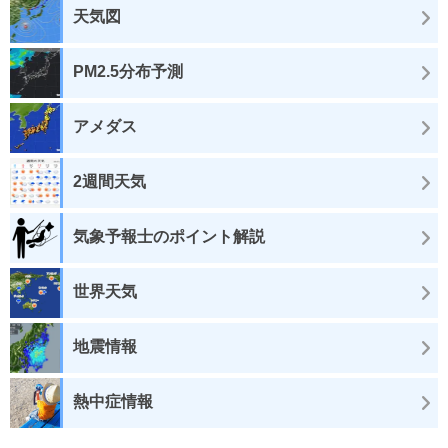
天気図
PM2.5分布予測
アメダス
2週間天気
気象予報士のポイント解説
世界天気
地震情報
熱中症情報