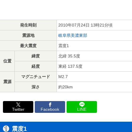
発生時刻
2010年07月24日 13時21分頃
震源地
岐阜県美濃東部
最大震度
震度1
緯度
北緯 35.5度
位置
経度
東経 137.5度
マグニチュード
M2.7
震源
深さ
約20km
Twitter
Facebook
LINE
震度1