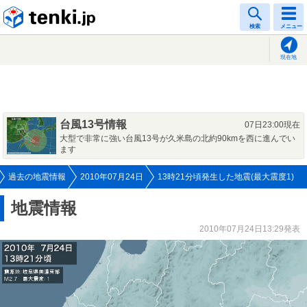
tenki.jp
検索
メニュー
現在地
台風13号情報
07日23:00現在
大型で非常に強い台風13号が久米島の北約90kmを西に進んでい
ます
過去の地震情報
2010年07月24日
13時21分頃発生した地震(最大震度1)
地震情報
2010年07月24日13:29発表