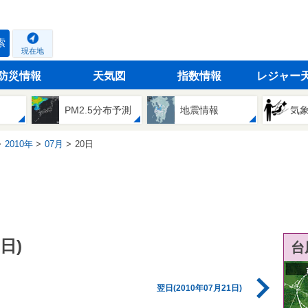
索
現在地
防災情報
天気図
指数情報
レジャー
PM2.5分布予測
地震情報
気
2010年
07月
20日
日)
台
翌日(2010年07月21日)