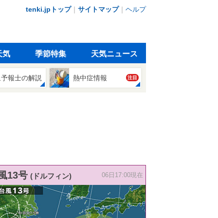
tenki.jpトップ
｜
サイトマップ
｜
ヘルプ
天気
季節特集
天気ニュース
象予報士の解説
熱中症情報
注目
風13号
(ドルフィン)
06日17:00現在