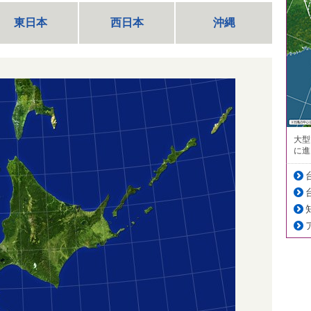
東日本
西日本
沖縄
大型
に進