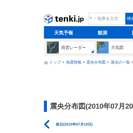
tenki.jp
検
天気予報
観測
雨雲レーダー
天気図
トップ
地震情報
震央分布図
過去の一覧
震央分布図(2010年07月20
前日(2010年07月19日)