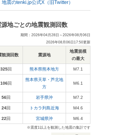
地震のtenki.jp公式X（旧Twitter）
震源地ごとの地震観測回数
期間：2026年04月28日～2026年08月06日
2026年08月06日17:50更新
地震規模
震観測回数
震源地
の最大
325
回
熊本県熊本地方
M7.1
熊本県天草・芦北地
106
回
M6.1
方
56
回
岩手県沖
M7.2
24
回
トカラ列島近海
M4.6
22
回
宮城県沖
M6.4
※震度1以上を観測した地震の集計です