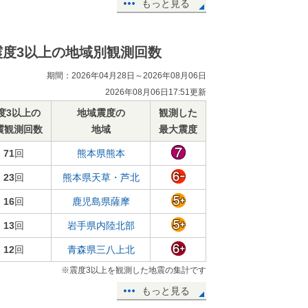
もっと見る
震度3以上の地域別観測回数
期間：2026年04月28日～2026年08月06日
2026年08月06日17:51更新
度3以上の
地域震度の
観測した
震観測回数
地域
最大震度
71
回
熊本県熊本
23
回
熊本県天草・芦北
16
回
鹿児島県薩摩
13
回
岩手県内陸北部
12
回
青森県三八上北
※震度3以上を観測した地震の集計です
もっと見る