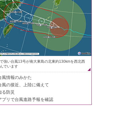
で強い台風13号が南大東島の北東約130kmを西北西
んでいます
台風情報のみかた
台風の接近、上陸に備えて
知る防災
アプリで台風進路予報を確認