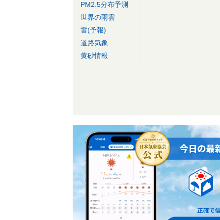
PM2.5分布予測
世界の雨雲
雷(予報)
道路気象
黄砂情報