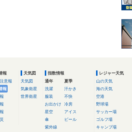
情報
天気図
指数情報
レジャー天気
注意報
天気図
通年
夏季
山の天気
情報
気象衛星
洗濯
汗かき
海の天気
報
世界衛星
服装
不快
空港
報
お出かけ
冷房
野球場
報
星空
アイス
サッカー場
災
傘
ビール
ゴルフ場
紫外線
キャンプ場