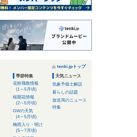
tenki.jpトップ
季節特集
天気ニュース
花粉飛散情報
気象予報士解説
(1～5月頃)
暮らしの話題
桜開花情報
放送局のニュース
(2～5月頃)
特集
GWの天気
(4～5月頃)
梅雨入り・明け
(5～7月頃)