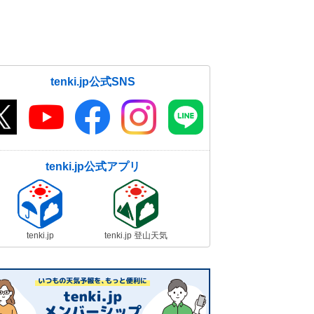
tenki.jp公式SNS
tenki.jp公式アプリ
tenki.jp
tenki.jp 登山天気