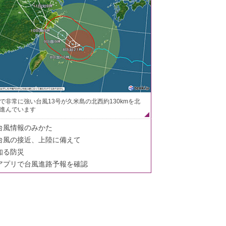
で非常に強い台風13号が久米島の北西約130kmを北
進んでいます
台風情報のみかた
台風の接近、上陸に備えて
知る防災
アプリで台風進路予報を確認