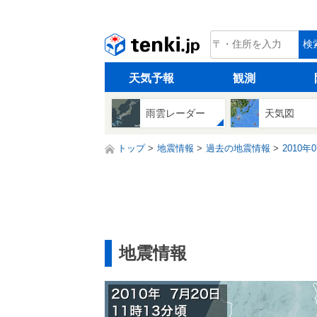
tenki.jp
検
天気予報
観測
雨雲レーダー
天気図
トップ
地震情報
過去の地震情報
2010年
地震情報