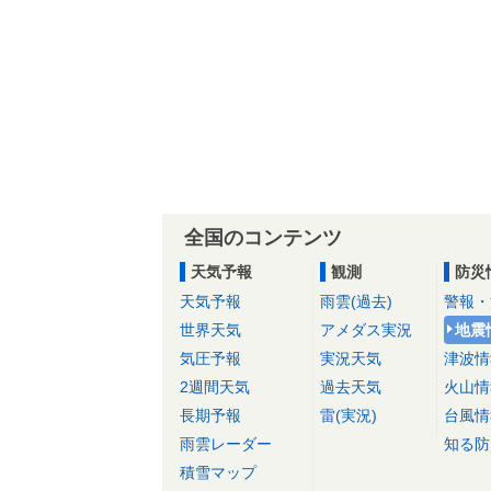
全国のコンテンツ
天気予報
観測
防災
天気予報
雨雲(過去)
警報・
世界天気
アメダス実況
地震
気圧予報
実況天気
津波情
2週間天気
過去天気
火山情
長期予報
雷(実況)
台風情
雨雲レーダー
知る防
積雪マップ