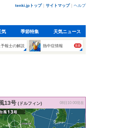
tenki.jpトップ
｜
サイトマップ
｜
ヘルプ
天気
季節特集
天気ニュース
象予報士の解説
熱中症情報
注目
風13号
(ドルフィン)
08日10:00現在