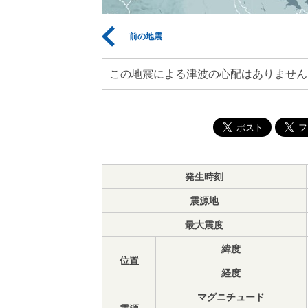
前の地震
この地震による津波の心配はありません
発生時刻
震源地
最大震度
緯度
位置
経度
マグニチュード