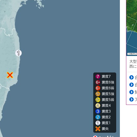
大型
西に