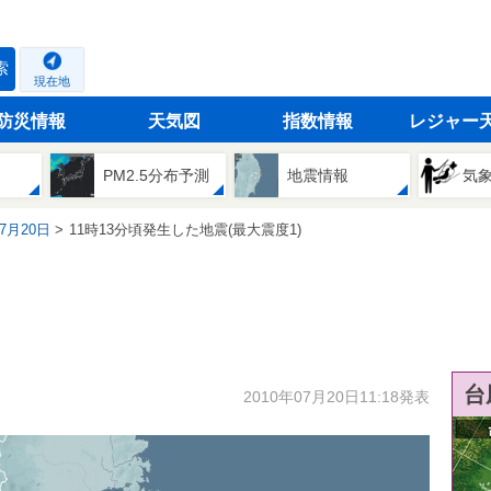
索
現在地
防災情報
天気図
指数情報
レジャー
PM2.5分布予測
地震情報
気
07月20日
11時13分頃発生した地震(最大震度1)
台
2010年07月20日11:18発表