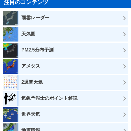
注目のコンテンツ
雨雲レーダー
天気図
PM2.5分布予測
アメダス
2週間天気
気象予報士のポイント解説
世界天気
地震情報