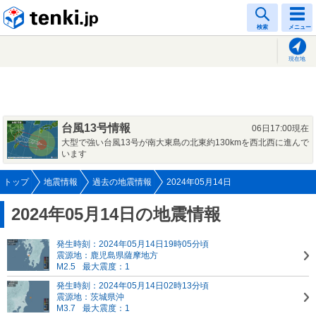
tenki.jp
検索
メニュー
現在地
台風13号情報
06日17:00現在
大型で強い台風13号が南大東島の北東約130kmを西北西に進んで
います
トップ
地震情報
過去の地震情報
2024年05月14日
2024年05月14日の地震情報
発生時刻：2024年05月14日19時05分頃
震源地：鹿児島県薩摩地方
M2.5
最大震度：1
発生時刻：2024年05月14日02時13分頃
震源地：茨城県沖
M3.7
最大震度：1