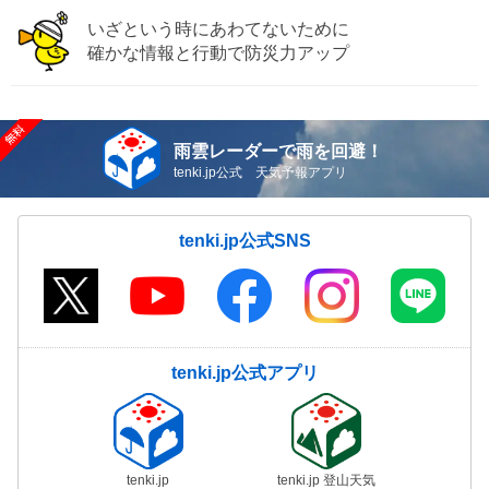
いざという時にあわてないために
確かな情報と行動で防災力アップ
雨雲レーダーで雨を回避！
tenki.jp公式 天気予報アプリ
tenki.jp公式SNS
tenki.jp公式アプリ
tenki.jp
tenki.jp 登山天気