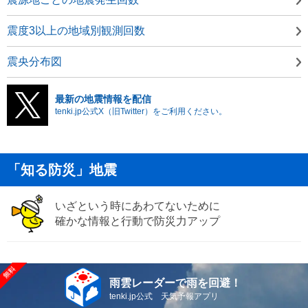
震度3以上の地域別観測回数
震央分布図
最新の地震情報を配信
tenki.jp公式X（旧Twitter）をご利用ください。
「知る防災」地震
いざという時にあわてないために
確かな情報と行動で防災力アップ
雨雲レーダーで雨を回避！
tenki.jp公式 天気予報アプリ