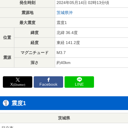
発生時刻
2024年05月14日 02時13分頃
震源地
茨城県沖
最大震度
震度1
緯度
北緯 36.4度
位置
経度
東経 141.2度
マグニチュード
M3.7
震源
深さ
約40km
X
Facebook
LINE
(旧twitter)
震度1
茨城県
日立市