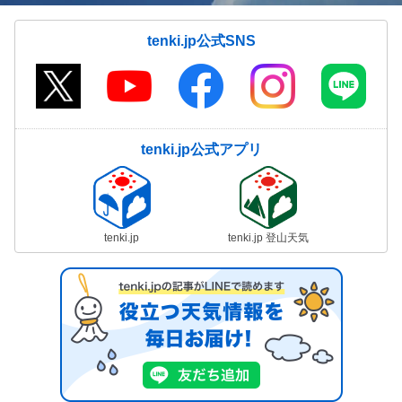
tenki.jp公式SNS
tenki.jp公式アプリ
tenki.jp
tenki.jp 登山天気