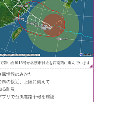
で強い台風13号が名護市付近を西南西に進んでいます
台風情報のみかた
台風の接近、上陸に備えて
知る防災
アプリで台風進路予報を確認