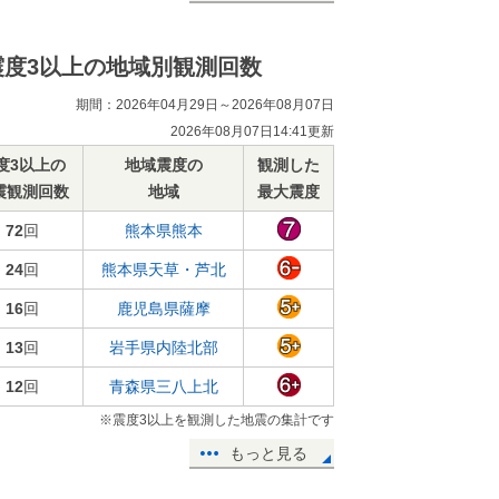
震度3以上の地域別観測回数
期間：2026年04月29日～2026年08月07日
2026年08月07日14:41更新
度3以上の
地域震度の
観測した
震観測回数
地域
最大震度
72
回
熊本県熊本
24
回
熊本県天草・芦北
16
回
鹿児島県薩摩
13
回
岩手県内陸北部
12
回
青森県三八上北
※震度3以上を観測した地震の集計です
もっと見る