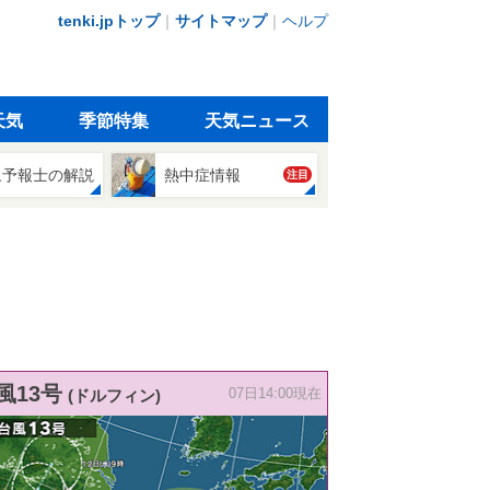
tenki.jpトップ
｜
サイトマップ
｜
ヘルプ
天気
季節特集
天気ニュース
象予報士の解説
熱中症情報
注目
風13号
(ドルフィン)
07日14:00現在