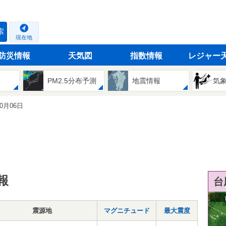
索
現在地
防災情報
天気図
指数情報
レジャー
PM2.5分布予測
地震情報
気
10月06日
報
台
震源地
マグニチュード
最大震度