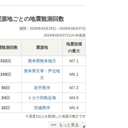
震源地ごとの地震観測回数
期間：2026年04月29日～2026年08月07日
2026年08月07日14:40更新
地震規模
震観測回数
震源地
の最大
332
回
熊本県熊本地方
M7.1
熊本県天草・芦北地
109
回
M6.1
方
55
回
岩手県沖
M7.2
24
回
トカラ列島近海
M4.6
22
回
宮城県沖
M6.4
※震度1以上を観測した地震の集計です
もっと見る