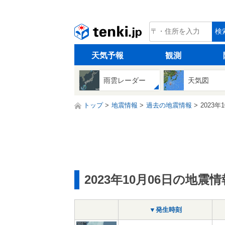
tenki.jp
検
天気予報
観測
雨雲レーダー
天気図
トップ
地震情報
過去の地震情報
2023年
2023年10月06日の地震情
▼発生時刻