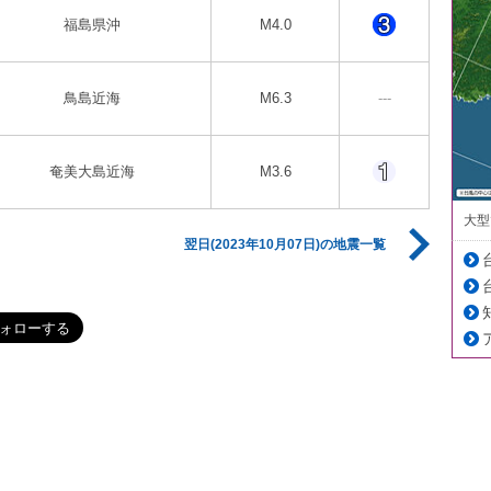
福島県沖
M4.0
鳥島近海
M6.3
---
奄美大島近海
M3.6
大型
翌日(2023年10月07日)の地震一覧