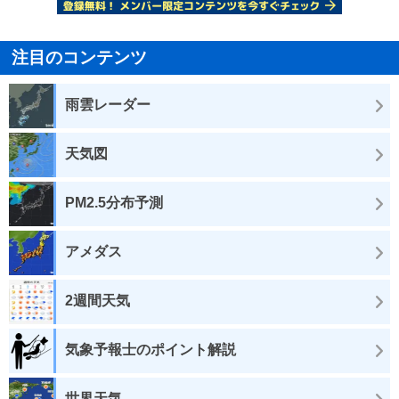
注目のコンテンツ
雨雲レーダー
天気図
PM2.5分布予測
アメダス
2週間天気
気象予報士のポイント解説
世界天気