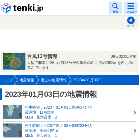
tenki.jp
検索
メニュー
現在地
台風13号情報
09日02:00現在
大型で非常に強い台風13号が久米島の西北西約290kmを西北西に
進んでいます
トップ
地震情報
過去の地震情報
2023年01月03日
2023年01月03日の地震情報
発生時刻：2023年01月03日00時37分頃
震源地：日向灘頃
M3.4
最大震度：2
発生時刻：2023年01月03日03時23分頃
震源地：千島列島頃
M5.5
最大震度：1