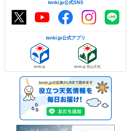
tenki.jp公式SNS
tenki.jp公式アプリ
tenki.jp
tenki.jp 登山天気