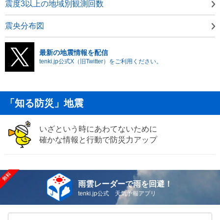
震度3以上の地域別観測回数
震央分布図
最新の地震情報を配信
tenki.jp公式X（旧Twitter）をご利用ください。
「知る防災」地震
いざという時にあわてないために
確かな情報と行動で防災力アップ
雨雲レーダーで雨を回避！
tenki.jp公式 天気予報アプリ