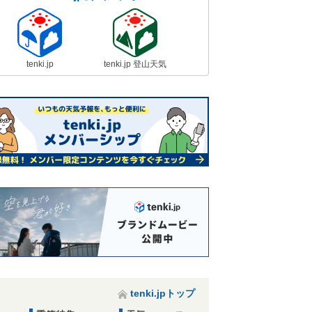
tenki.jp
tenki.jp 登山天気
tenki.jpトップ