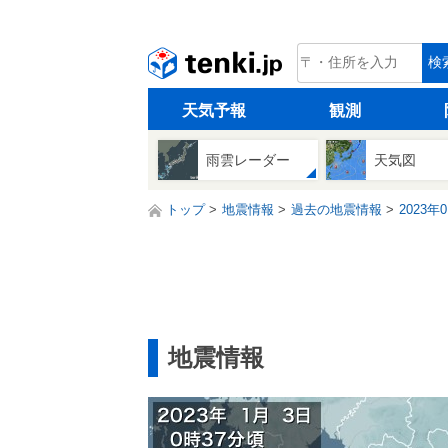
tenki.jp
検
天気予報
観測
雨雲レーダー
天気図
トップ
地震情報
過去の地震情報
2023年
地震情報