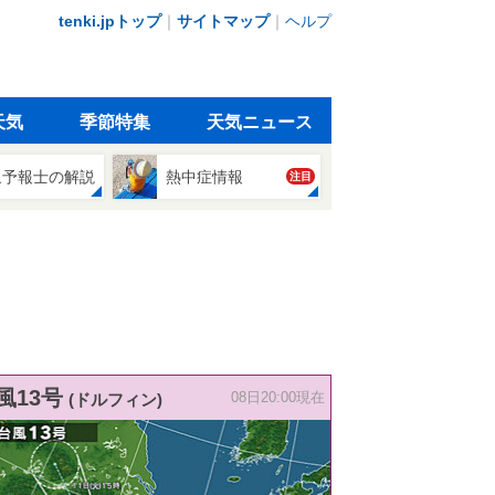
tenki.jpトップ
｜
サイトマップ
｜
ヘルプ
天気
季節特集
天気ニュース
象予報士の解説
熱中症情報
注目
風13号
(ドルフィン)
08日20:00現在