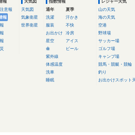
情報
天気図
指数情報
レジャー天気
注意報
天気図
通年
夏季
山の天気
情報
気象衛星
洗濯
汗かき
海の天気
報
世界衛星
服装
不快
空港
報
お出かけ
冷房
野球場
報
星空
アイス
サッカー場
災
傘
ビール
ゴルフ場
紫外線
キャンプ場
体感温度
競馬・競艇・競輪
洗車
釣り
睡眠
お出かけスポット