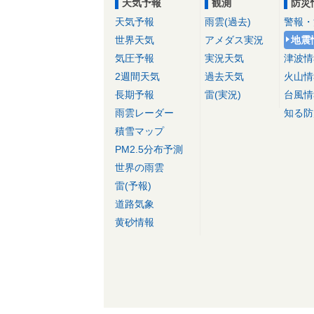
天気予報
観測
防災
天気予報
雨雲(過去)
警報・
世界天気
アメダス実況
地震
気圧予報
実況天気
津波情
2週間天気
過去天気
火山情
長期予報
雷(実況)
台風情
雨雲レーダー
知る防
積雪マップ
PM2.5分布予測
世界の雨雲
雷(予報)
道路気象
黄砂情報