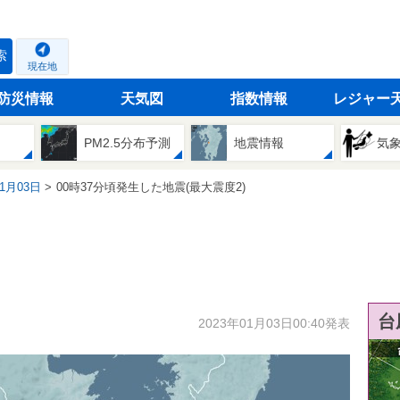
索
現在地
防災情報
天気図
指数情報
レジャー
PM2.5分布予測
地震情報
気
01月03日
00時37分頃発生した地震(最大震度2)
台
2023年01月03日00:40発表