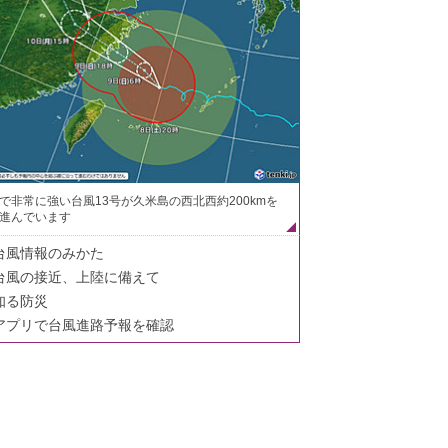
で非常に強い台風13号が久米島の西北西約200kmを
進んでいます
台風情報のみかた
台風の接近、上陸に備えて
知る防災
アプリで台風進路予報を確認