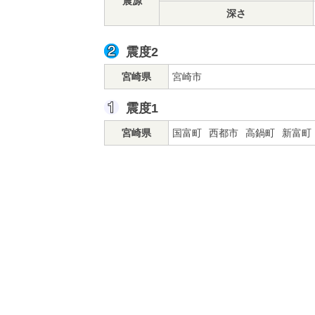
震源
深さ
震度2
宮崎県
宮崎市
震度1
宮崎県
国富町
西都市
高鍋町
新富町