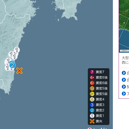
大型
西に