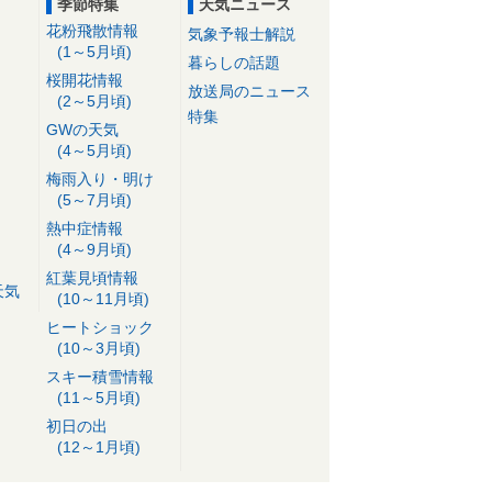
季節特集
天気ニュース
花粉飛散情報
気象予報士解説
(1～5月頃)
暮らしの話題
桜開花情報
放送局のニュース
(2～5月頃)
特集
GWの天気
(4～5月頃)
梅雨入り・明け
(5～7月頃)
熱中症情報
(4～9月頃)
紅葉見頃情報
天気
(10～11月頃)
ヒートショック
(10～3月頃)
スキー積雪情報
(11～5月頃)
初日の出
(12～1月頃)