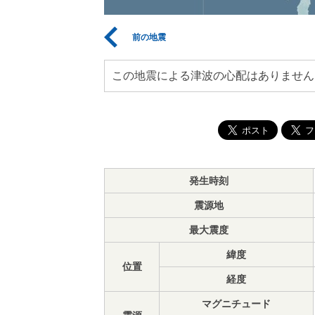
前の地震
この地震による津波の心配はありません
発生時刻
震源地
最大震度
緯度
位置
経度
マグニチュード