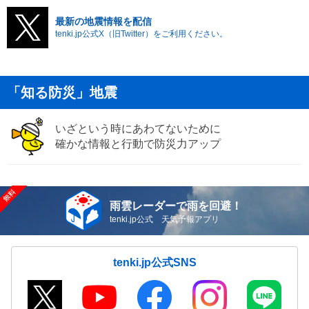
最新の地震情報を配信
tenki.jp公式X（旧Twitter）をご利用ください。
「知る防災」地震
いざという時にあわてないために
確かな情報と行動で防災力アップ
雨雲レーダーで雨を回避！
tenki.jp公式 天気予報アプリ
tenki.jp公式SNS