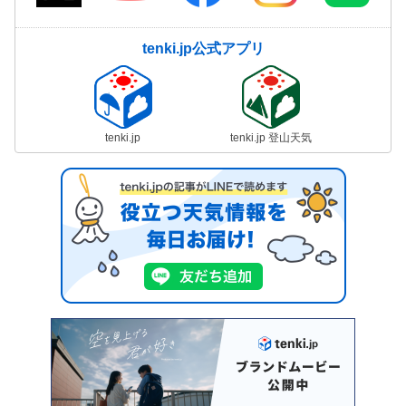
tenki.jp公式アプリ
tenki.jp
tenki.jp 登山天気