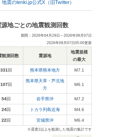
地震のtenki.jp公式X（旧Twitter）
震源地ごとの地震観測回数
期間：2026年04月29日～2026年08月07日
2026年08月07日05:00更新
地震規模
震観測回数
震源地
の最大
331
回
熊本県熊本地方
M7.1
熊本県天草・芦北地
107
回
M6.1
方
54
回
岩手県沖
M7.2
24
回
トカラ列島近海
M4.6
22
回
宮城県沖
M6.4
※震度1以上を観測した地震の集計です