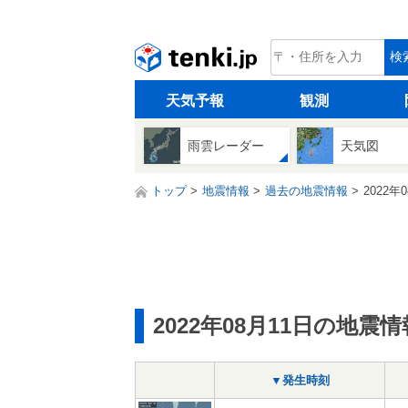
tenki.jp
検
天気予報
観測
雨雲レーダー
天気図
トップ
地震情報
過去の地震情報
2022年
2022年08月11日の地震情
▼発生時刻