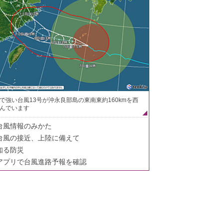
で強い台風13号が沖永良部島の東南東約160kmを西
んでいます
台風情報のみかた
台風の接近、上陸に備えて
知る防災
アプリで台風進路予報を確認