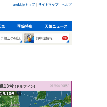
tenki.jpトップ
｜
サイトマップ
｜
ヘルプ
天気
季節特集
天気ニュース
象予報士の解説
熱中症情報
注目
風13号
(ドルフィン)
07日04:00現在