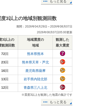
もっと見る
震度3以上の地域別観測回数
期間：2026年04月29日～2026年08月07日
2026年08月07日05:00更新
度3以上の
地域震度の
観測した
震観測回数
地域
最大震度
72
回
熊本県熊本
23
回
熊本県天草・芦北
16
回
鹿児島県薩摩
13
回
岩手県内陸北部
12
回
青森県三八上北
※震度3以上を観測した地震の集計です
もっと見る