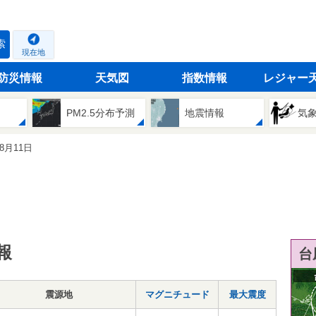
索
現在地
防災情報
天気図
指数情報
レジャー
PM2.5分布予測
地震情報
気
08月11日
報
台
震源地
マグニチュード
最大震度