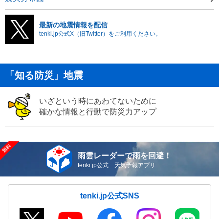
最新の地震情報を配信
tenki.jp公式X（旧Twitter）をご利用ください。
「知る防災」地震
いざという時にあわてないために
確かな情報と行動で防災力アップ
雨雲レーダーで雨を回避！
tenki.jp公式 天気予報アプリ
tenki.jp公式SNS