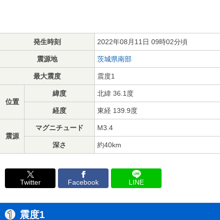
発生時刻
2022年08月11日 09時02分頃
震源地
茨城県南部
最大震度
震度1
緯度
北緯 36.1度
位置
経度
東経 139.9度
マグニチュード
M3.4
震源
深さ
約40km
Twitter
Facebook
LINE
震度1