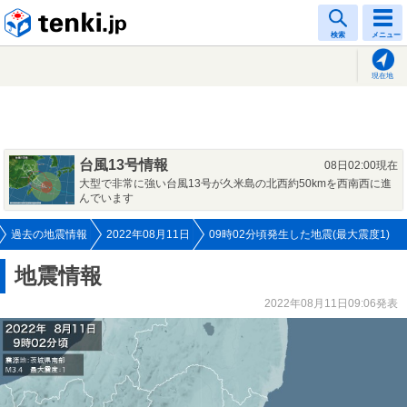
tenki.jp
検索
メニュー
現在地
台風13号情報
08日02:00現在
大型で非常に強い台風13号が久米島の北西約50kmを西南西に進
んでいます
過去の地震情報
2022年08月11日
09時02分頃発生した地震(最大震度1)
地震情報
2022年08月11日09:06発表