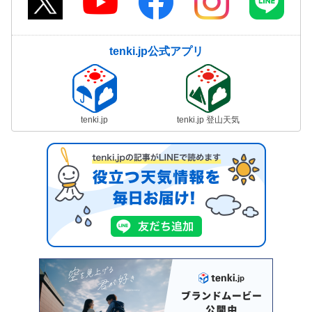
tenki.jp公式アプリ
tenki.jp
tenki.jp 登山天気