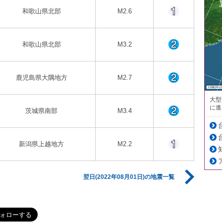
和歌山県北部
M2.6
和歌山県北部
M3.2
鹿児島県大隅地方
M2.7
大型
に進
茨城県南部
M3.4
新潟県上越地方
M2.2
翌日(2022年08月01日)の地震一覧