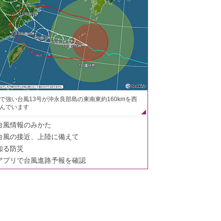
で強い台風13号が沖永良部島の東南東約160kmを西
んでいます
台風情報のみかた
台風の接近、上陸に備えて
知る防災
アプリで台風進路予報を確認