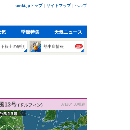
tenki.jpトップ
｜
サイトマップ
｜
ヘルプ
天気
季節特集
天気ニュース
象予報士の解説
熱中症情報
注目
風13号
(ドルフィン)
07日04:00現在