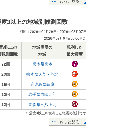
もっと見る
震度3以上の地域別観測回数
期間：2026年04月29日～2026年08月07日
2026年08月07日05:00更新
度3以上の
地域震度の
観測した
震観測回数
地域
最大震度
72
回
熊本県熊本
23
回
熊本県天草・芦北
16
回
鹿児島県薩摩
13
回
岩手県内陸北部
12
回
青森県三八上北
※震度3以上を観測した地震の集計です
もっと見る