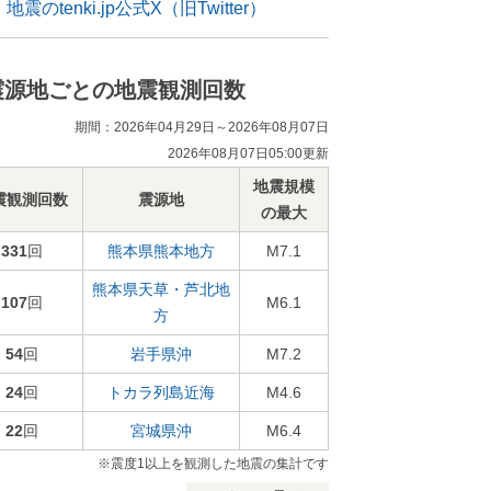
地震のtenki.jp公式X（旧Twitter）
震源地ごとの地震観測回数
期間：2026年04月29日～2026年08月07日
2026年08月07日05:00更新
地震規模
震観測回数
震源地
の最大
331
回
熊本県熊本地方
M7.1
熊本県天草・芦北地
107
回
M6.1
方
54
回
岩手県沖
M7.2
24
回
トカラ列島近海
M4.6
22
回
宮城県沖
M6.4
※震度1以上を観測した地震の集計です