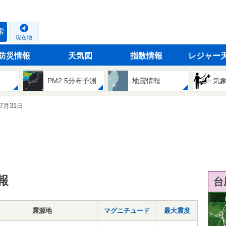
索
現在地
防災情報
天気図
指数情報
レジャー
PM2.5分布予測
地震情報
気
07月31日
報
台
震源地
マグニチュード
最大震度