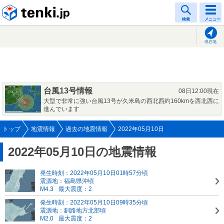
tenki.jp
検索
メニュー
現在地
台風13号情報
08日12:00現在
大型で非常に強い台風13号が久米島の西北西約160kmを西北西に
進んでいます
トップ
地震情報
過去の地震情報
2022年05月10日
2022年05月10日の地震情報
発生時刻：2022年05月10日01時57分頃
震源地：福島県沖頃
M4.3
最大震度：2
発生時刻：2022年05月10日09時35分頃
震源地：釧路地方北部頃
M2.0
最大震度：2