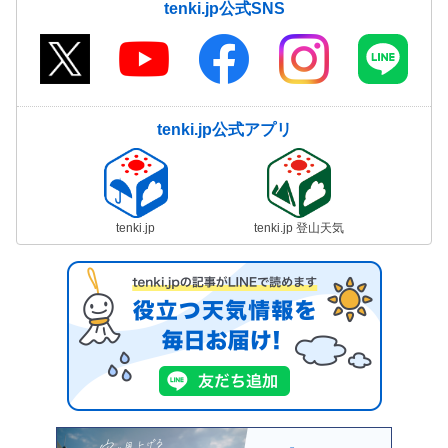
tenki.jp公式SNS
tenki.jp公式アプリ
tenki.jp
tenki.jp 登山天気