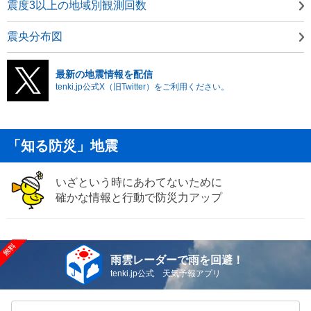
震度3以上の地域別観測回数
震央分布図
最新の地震情報を配信
tenki.jp公式X（旧Twitter）をご利用ください。
「知る防災」地震
いざという時にあわてないために
確かな情報と行動で防災力アップ
雨雲レーダーで雨を回避！
tenki.jp公式 天気予報アプリ