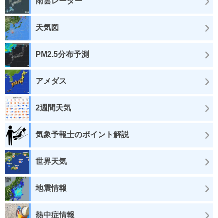
雨雲レーダー
天気図
PM2.5分布予測
アメダス
2週間天気
気象予報士のポイント解説
世界天気
地震情報
熱中症情報