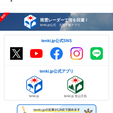
雨雲レーダーで雨を回避！
tenki.jp公式 天気予報アプリ
tenki.jp公式SNS
tenki.jp公式アプリ
tenki.jp
tenki.jp 登山天気