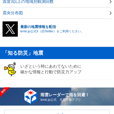
震度3以上の地域別観測回数
震央分布図
最新の地震情報を配信
tenki.jp公式X（旧Twitter）をご利用ください。
「知る防災」地震
いざという時にあわてないために
確かな情報と行動で防災力アップ
雨雲レーダーで雨を回避！
tenki.jp公式 天気予報アプリ