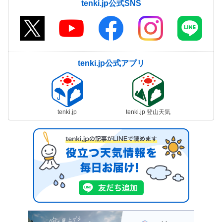
tenki.jp公式SNS
tenki.jp公式アプリ
tenki.jp
tenki.jp 登山天気