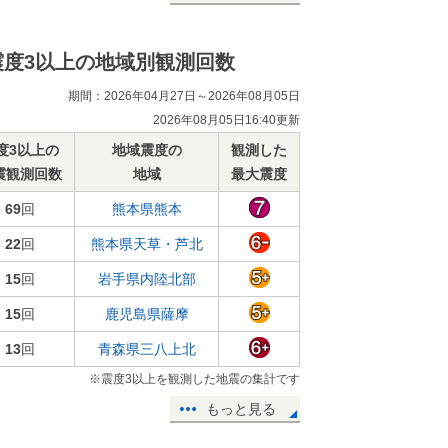
震度3以上の地域別観測回数
期間：2026年04月27日～2026年08月05日
2026年08月05日16:40更新
度3以上の
地域震度の
観測した
震観測回数
地域
最大震度
69
回
熊本県熊本
22
回
熊本県天草・芦北
15
回
岩手県内陸北部
15
回
鹿児島県薩摩
13
回
青森県三八上北
※震度3以上を観測した地震の集計です
もっと見る