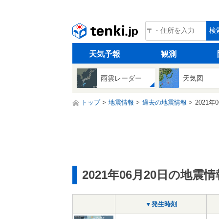
tenki.jp
検
天気予報
観測
雨雲レーダー
天気図
トップ
地震情報
過去の地震情報
2021年
2021年06月20日の地震情
▼発生時刻