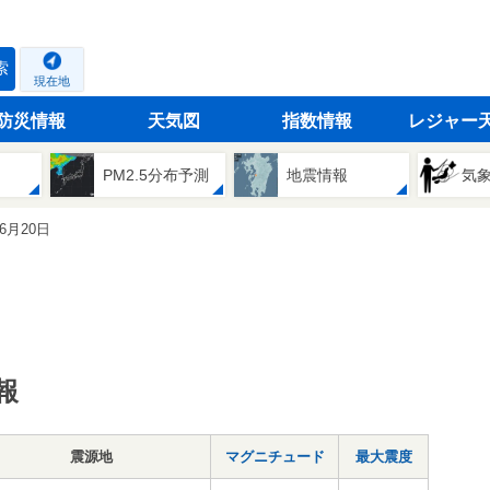
索
現在地
防災情報
天気図
指数情報
レジャー
PM2.5分布予測
地震情報
気
06月20日
報
震源地
マグニチュード
最大震度