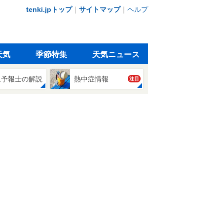
tenki.jpトップ
｜
サイトマップ
｜
ヘルプ
天気
季節特集
天気ニュース
象予報士の解説
熱中症情報
注目