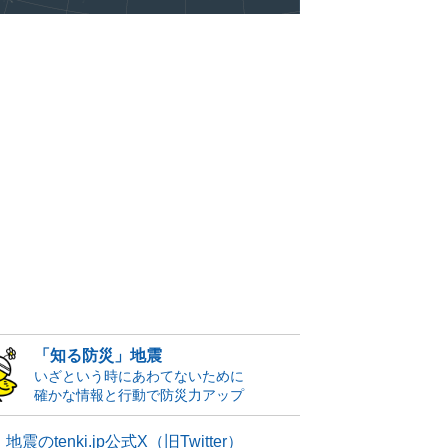
「知る防災」地震
いざという時にあわてないために
確かな情報と行動で防災力アップ
地震のtenki.jp公式X（旧Twitter）