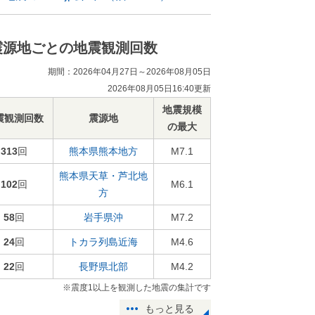
震源地ごとの地震観測回数
期間：2026年04月27日～2026年08月05日
2026年08月05日16:40更新
地震規模
震観測回数
震源地
の最大
313
回
熊本県熊本地方
M7.1
熊本県天草・芦北地
102
回
M6.1
方
58
回
岩手県沖
M7.2
24
回
トカラ列島近海
M4.6
22
回
長野県北部
M4.2
※震度1以上を観測した地震の集計です
もっと見る