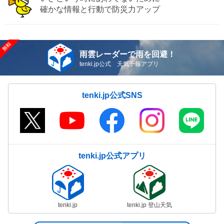
確かな情報と行動で防災力アップ
雨雲レーダーで雨を回避！
tenki.jp公式 天気予報アプリ
tenki.jp公式SNS
tenki.jp公式アプリ
tenki.jp
tenki.jp 登山天気