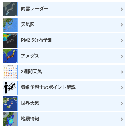
雨雲レーダー
天気図
PM2.5分布予測
アメダス
2週間天気
気象予報士のポイント解説
世界天気
地震情報