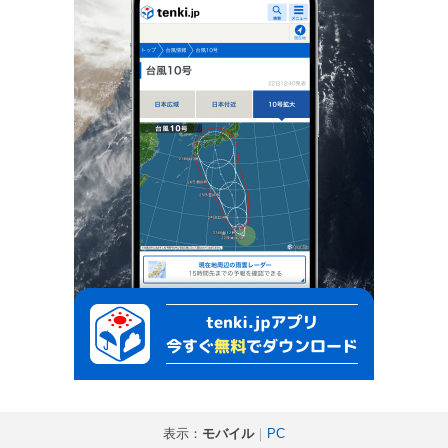
表示：
モバイル
｜
PC