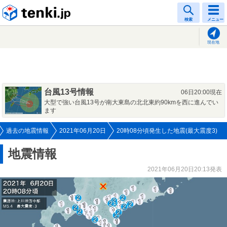
tenki.jp
検索
メニュー
現在地
台風13号情報
06日20:00現在
大型で強い台風13号が南大東島の北北東約90kmを西に進んでい
ます
過去の地震情報
2021年06月20日
20時08分頃発生した地震(最大震度3)
地震情報
2021年06月20日20:13発表