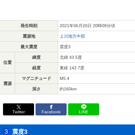
発生時刻
2021年06月20日 20時08分頃
震源地
上川地方中部
最大震度
震度3
緯度
北緯 43.5度
位置
経度
東経 142.7度
マグニチュード
M5.4
震源
深さ
約160km
Twitter
Facebook
LINE
震度3