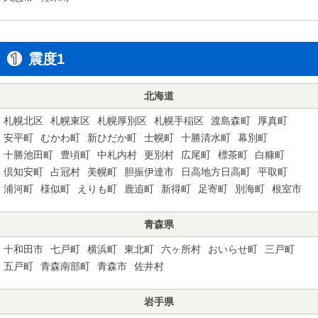
震度1
北海道
札幌北区
札幌東区
札幌厚別区
札幌手稲区
渡島森町
厚真町
安平町
むかわ町
新ひだか町
士幌町
十勝清水町
幕別町
十勝池田町
豊頃町
中札内村
更別村
広尾町
標茶町
白糠町
倶知安町
占冠村
美幌町
胆振伊達市
日高地方日高町
平取町
浦河町
様似町
えりも町
鹿追町
新得町
足寄町
別海町
根室市
青森県
十和田市
七戸町
横浜町
東北町
六ヶ所村
おいらせ町
三戸町
五戸町
青森南部町
青森市
佐井村
岩手県