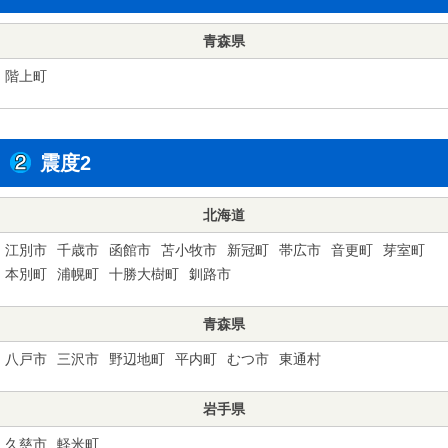
青森県
階上町
震度2
北海道
江別市
千歳市
函館市
苫小牧市
新冠町
帯広市
音更町
芽室町
本別町
浦幌町
十勝大樹町
釧路市
青森県
八戸市
三沢市
野辺地町
平内町
むつ市
東通村
岩手県
久慈市
軽米町