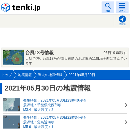
tenki.jp
検索
メニュー
現在地
台風13号情報
06日19:00現在
大型で強い台風13号が南大東島の北北東約110kmを西に進んでい
ます
トップ
地震情報
過去の地震情報
2021年05月30日
2021年05月30日の地震情報
発生時刻：2021年05月30日23時40分頃
震源地：千葉県北西部頃
M3.4
最大震度：2
発生時刻：2021年05月30日22時34分頃
震源地：父島近海頃
M5.6
最大震度：1