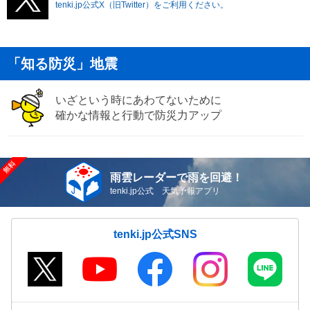
tenki.jp公式X（旧Twitter）をご利用ください。
「知る防災」地震
いざという時にあわてないために
確かな情報と行動で防災力アップ
雨雲レーダーで雨を回避！
tenki.jp公式 天気予報アプリ
tenki.jp公式SNS