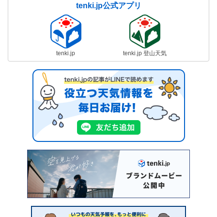
tenki.jp公式アプリ
tenki.jp
tenki.jp 登山天気