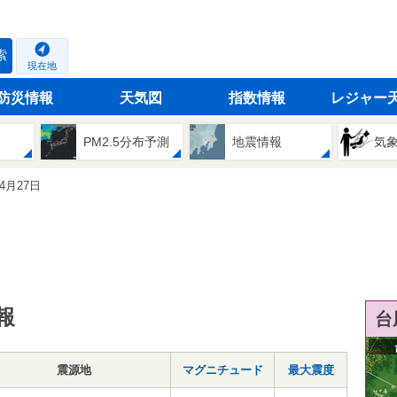
索
現在地
防災情報
天気図
指数情報
レジャー
PM2.5分布予測
地震情報
気
04月27日
報
台
震源地
マグニチュード
最大震度