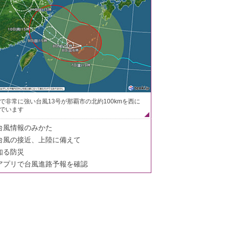
で非常に強い台風13号が那覇市の北約100kmを西に
でいます
台風情報のみかた
台風の接近、上陸に備えて
知る防災
アプリで台風進路予報を確認