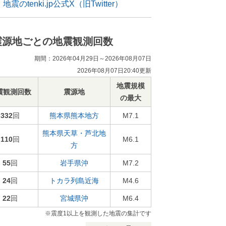
地震のtenki.jp公式X（旧Twitter）
震源地ごとの地震観測回数
期間：2026年04月29日～2026年08月07日
2026年08月07日20:40更新
地震規模
震観測回数
震源地
の最大
332
回
熊本県熊本地方
M7.1
熊本県天草・芦北地
110
回
M6.1
方
55
回
岩手県沖
M7.2
24
回
トカラ列島近海
M4.6
22
回
宮城県沖
M6.4
※震度1以上を観測した地震の集計です