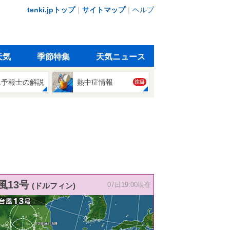
tenki.jpトップ
｜
サイトマップ
｜
ヘルプ
天気
季節特集
天気ニュース
象予報士の解説
熱中症情報
注目
風13号
(ドルフィン)
07日19:00現在