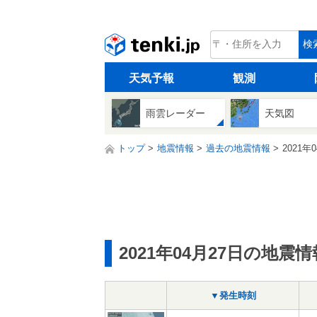
tenki.jp
検
天気予報
観測
雨雲レーダー
天気図
トップ
地震情報
過去の地震情報
2021年
2021年04月27日の地震情
▼発生時刻