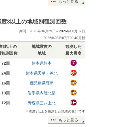
もっと見る
震度3以上の地域別観測回数
期間：2026年04月29日～2026年08月07日
2026年08月07日20:40更新
度3以上の
地域震度の
観測した
震観測回数
地域
最大震度
72
回
熊本県熊本
24
回
熊本県天草・芦北
16
回
鹿児島県薩摩
13
回
岩手県内陸北部
12
回
青森県三八上北
※震度3以上を観測した地震の集計です
もっと見る