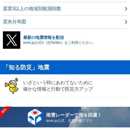
震度3以上の地域別観測回数
震央分布図
最新の地震情報を配信
tenki.jp公式X（旧Twitter）をご利用ください。
「知る防災」地震
いざという時にあわてないために
確かな情報と行動で防災力アップ
雨雲レーダーで雨を回避！
tenki.jp公式 天気予報アプリ