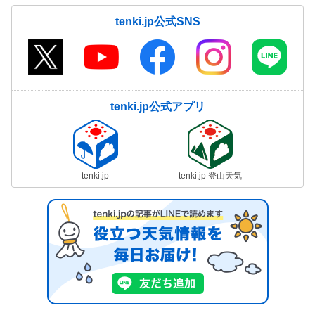
tenki.jp公式SNS
tenki.jp公式アプリ
tenki.jp
tenki.jp 登山天気