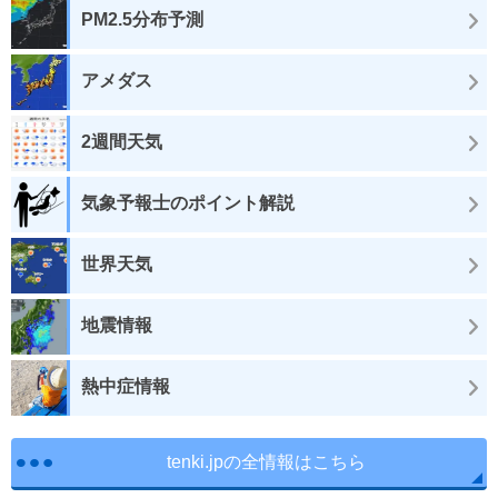
PM2.5分布予測
アメダス
2週間天気
気象予報士のポイント解説
世界天気
地震情報
熱中症情報
tenki.jpの全情報はこちら