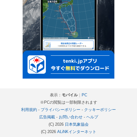
表示：
モバイル
｜
PC
※PCの閲覧は一部制限されます
利用規約
-
プライバシーポリシー
-
クッキーポリシー
広告掲載
-
お問い合わせ
-
ヘルプ
(C) 2026
日本気象協会
(C) 2026
ALiNKインターネット