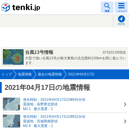
tenki.jp
検索
メニュー
現在地
台風13号情報
07日02:00現在
大型で強い台風13号が南大東島の北北西約120kmを西に進んでい
ます
トップ
地震情報
過去の地震情報
2021年04月17日
2021年04月17日の地震情報
発生時刻：2021年04月17日23時45分頃
震源地：長野県北部頃
M2.1
最大震度：1
発生時刻：2021年04月17日22時32分頃
震源地：茨城県南部頃
M2.6
最大震度：1