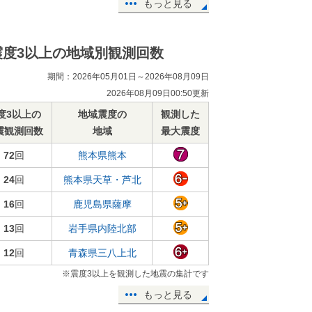
もっと見る
震度3以上の地域別観測回数
期間：2026年05月01日～2026年08月09日
2026年08月09日00:50更新
度3以上の
地域震度の
観測した
震観測回数
地域
最大震度
72
回
熊本県熊本
24
回
熊本県天草・芦北
16
回
鹿児島県薩摩
13
回
岩手県内陸北部
12
回
青森県三八上北
※震度3以上を観測した地震の集計です
もっと見る