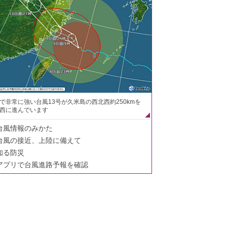
で非常に強い台風13号が久米島の西北西約250kmを
西に進んでいます
台風情報のみかた
台風の接近、上陸に備えて
知る防災
アプリで台風進路予報を確認