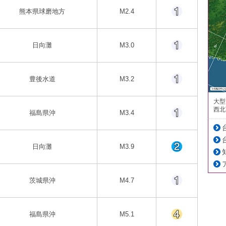
熊本県球磨地方
M2.4
日向灘
M3.0
豊後水道
M3.2
大型
西北
福島県沖
M3.4
日向灘
M3.9
茨城県沖
M4.7
福島県沖
M5.1