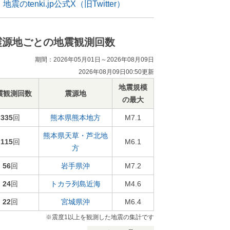
地震のtenki.jp公式X（旧Twitter）
震源地ごとの地震観測回数
期間：2026年05月01日～2026年08月09日
2026年08月09日00:50更新
地震規模
震観測回数
震源地
の最大
335
回
熊本県熊本地方
M7.1
熊本県天草・芦北地
115
回
M6.1
方
56
回
岩手県沖
M7.2
24
回
トカラ列島近海
M4.6
22
回
宮城県沖
M6.4
※震度1以上を観測した地震の集計です