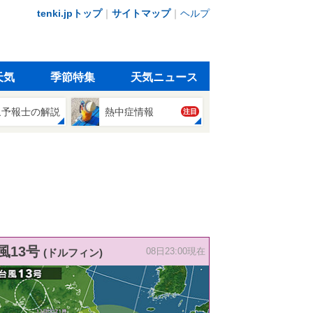
tenki.jpトップ
｜
サイトマップ
｜
ヘルプ
天気
季節特集
天気ニュース
象予報士の解説
熱中症情報
注目
風13号
(ドルフィン)
08日23:00現在