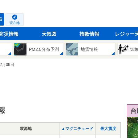
索
現在地
防災情報
天気図
指数情報
レジャー
PM2.5分布予測
地震情報
気
12月08日
報
台
震源地
▲マグニチュード
最大震度