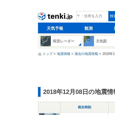
tenki.jp
検
天気予報
観測
雨雲レーダー
天気図
トップ
地震情報
過去の地震情報
2018年
2018年12月08日の地震情
発生時刻