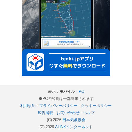
表示：
モバイル
｜
PC
※PCの閲覧は一部制限されます
利用規約
-
プライバシーポリシー
-
クッキーポリシー
広告掲載
-
お問い合わせ
-
ヘルプ
(C) 2026
日本気象協会
(C) 2026
ALiNKインターネット