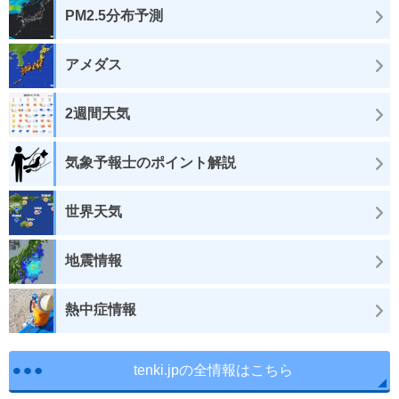
PM2.5分布予測
アメダス
2週間天気
気象予報士のポイント解説
世界天気
地震情報
熱中症情報
tenki.jpの全情報はこちら