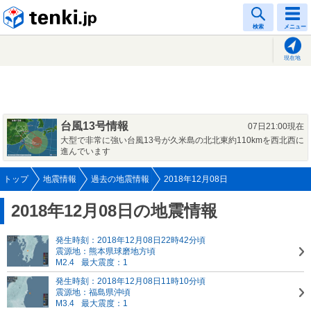
tenki.jp
検索
メニュー
現在地
台風13号情報
07日21:00現在
大型で非常に強い台風13号が久米島の北北東約110kmを西北西に
進んでいます
トップ
地震情報
過去の地震情報
2018年12月08日
2018年12月08日の地震情報
発生時刻：2018年12月08日22時42分頃
震源地：熊本県球磨地方頃
M2.4
最大震度：1
発生時刻：2018年12月08日11時10分頃
震源地：福島県沖頃
M3.4
最大震度：1