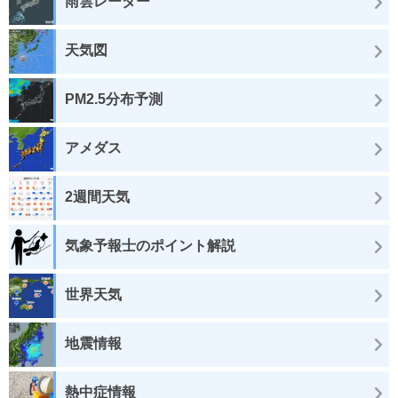
雨雲レーダー
天気図
PM2.5分布予測
アメダス
2週間天気
気象予報士のポイント解説
世界天気
地震情報
熱中症情報