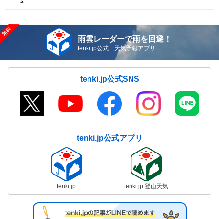
雨雲レーダーで雨を回避！
tenki.jp公式 天気予報アプリ
tenki.jp公式SNS
tenki.jp公式アプリ
tenki.jp
tenki.jp 登山天気