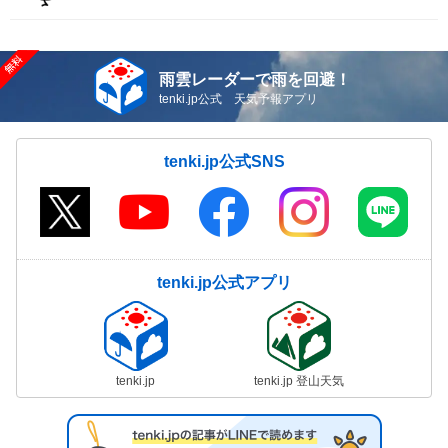
雨雲レーダーで雨を回避！
tenki.jp公式 天気予報アプリ
tenki.jp公式SNS
tenki.jp公式アプリ
tenki.jp
tenki.jp 登山天気