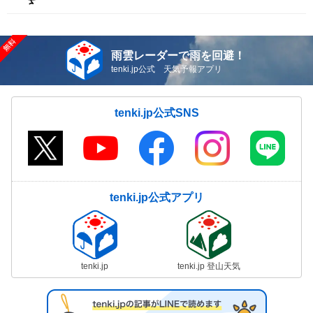
雨雲レーダーで雨を回避！
tenki.jp公式 天気予報アプリ
tenki.jp公式SNS
tenki.jp公式アプリ
tenki.jp
tenki.jp 登山天気