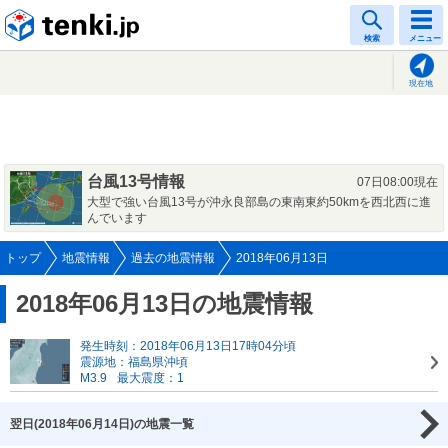
tenki.jp
検索
メニュー
現在地
台風13号情報
07日08:00現在
大型で強い台風13号が沖永良部島の東南東約50kmを西北西に進
んでいます
トップ
地震情報
過去の地震情報
2018年06月13日
2018年06月13日の地震情報
発生時刻：2018年06月13日17時04分頃
震源地：福島県沖頃
M3.9
最大震度：1
翌日(2018年06月14日)の地震一覧