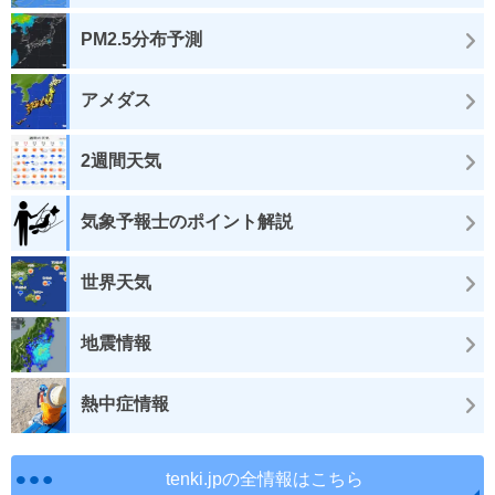
PM2.5分布予測
アメダス
2週間天気
気象予報士のポイント解説
世界天気
地震情報
熱中症情報
tenki.jpの全情報はこちら