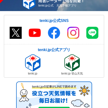
雨雲レーダーで雨を回避！
tenki.jp公式 天気予報アプリ
tenki.jp公式SNS
tenki.jp公式アプリ
tenki.jp
tenki.jp 登山天気