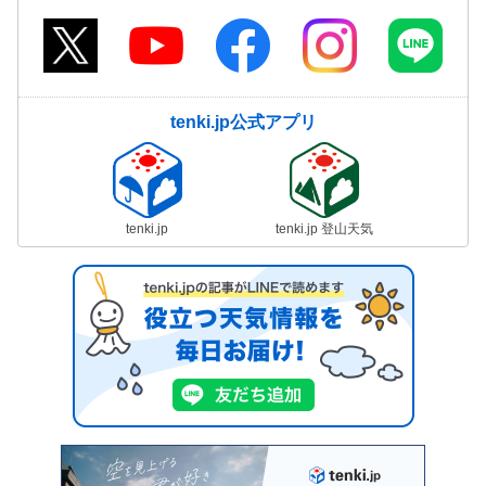
tenki.jp公式アプリ
tenki.jp
tenki.jp 登山天気