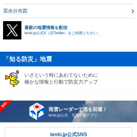
震央分布図
最新の地震情報を配信
tenki.jp公式X（旧Twitter）をご利用ください。
「知る防災」地震
いざという時にあわてないために
確かな情報と行動で防災力アップ
雨雲レーダーで雨を回避！
tenki.jp公式 天気予報アプリ
tenki.jp公式SNS