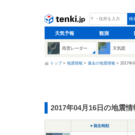
tenki.jp
検
天気予報
観測
雨雲レーダー
天気図
トップ
地震情報
過去の地震情報
2017年
2017年04月16日の地震情
▼発生時刻