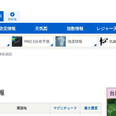
索
現在地
防災情報
天気図
指数情報
レジャー
PM2.5分布予測
地震情報
気
04月16日
報
台
震源地
マグニチュード
最大震度