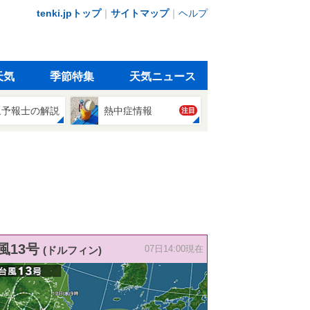
tenki.jpトップ
｜
サイトマップ
｜
ヘルプ
天気
季節特集
天気ニュース
象予報士の解説
熱中症情報
注目
風13号
(ドルフィン)
07日14:00現在