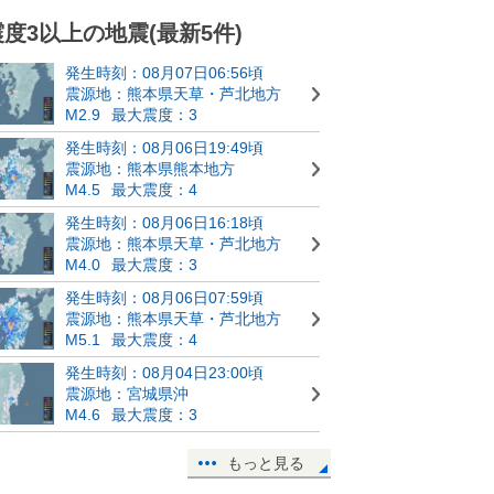
震度3以上の地震(最新5件)
発生時刻：08月07日06:56頃
震源地：熊本県天草・芦北地方
M2.9
最大震度：3
発生時刻：08月06日19:49頃
震源地：熊本県熊本地方
M4.5
最大震度：4
発生時刻：08月06日16:18頃
震源地：熊本県天草・芦北地方
M4.0
最大震度：3
発生時刻：08月06日07:59頃
震源地：熊本県天草・芦北地方
M5.1
最大震度：4
発生時刻：08月04日23:00頃
震源地：宮城県沖
M4.6
最大震度：3
もっと見る