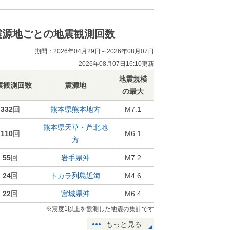
震源地ごとの地震観測回数
期間：2026年04月29日～2026年08月07日
2026年08月07日16:10更新
地震規模
震観測回数
震源地
の最大
332
回
熊本県熊本地方
M7.1
熊本県天草・芦北地
110
回
M6.1
方
55
回
岩手県沖
M7.2
24
回
トカラ列島近海
M4.6
22
回
宮城県沖
M6.4
※震度1以上を観測した地震の集計です
もっと見る