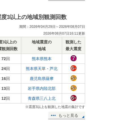
震度3以上の地域別観測回数
期間：2026年04月29日～2026年08月07日
2026年08月07日16:11更新
度3以上の
地域震度の
観測した
震観測回数
地域
最大震度
72
回
熊本県熊本
24
回
熊本県天草・芦北
16
回
鹿児島県薩摩
13
回
岩手県内陸北部
12
回
青森県三八上北
※震度3以上を観測した地震の集計です
もっと見る