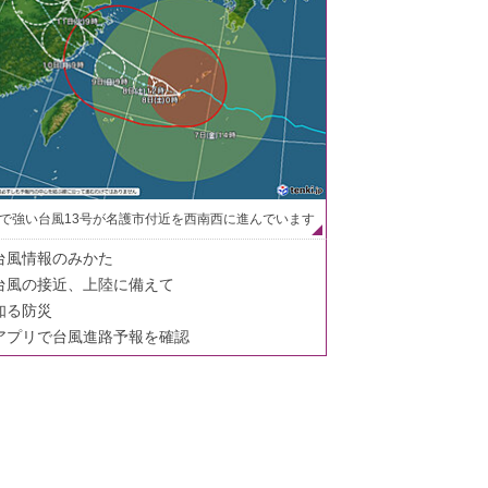
で強い台風13号が名護市付近を西南西に進んでいます
台風情報のみかた
台風の接近、上陸に備えて
知る防災
アプリで台風進路予報を確認