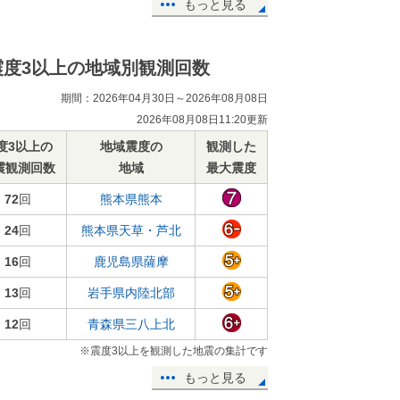
もっと見る
震度3以上の地域別観測回数
期間：2026年04月30日～2026年08月08日
2026年08月08日11:20更新
度3以上の
地域震度の
観測した
震観測回数
地域
最大震度
72
回
熊本県熊本
24
回
熊本県天草・芦北
16
回
鹿児島県薩摩
13
回
岩手県内陸北部
12
回
青森県三八上北
※震度3以上を観測した地震の集計です
もっと見る