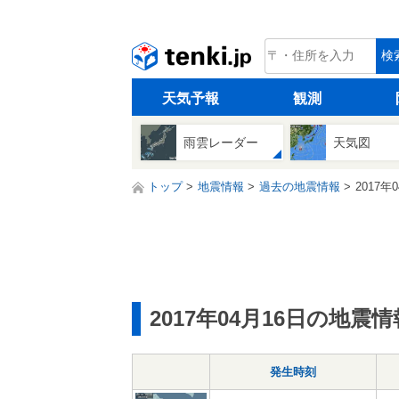
tenki.jp
検
天気予報
観測
雨雲レーダー
天気図
トップ
地震情報
過去の地震情報
2017年
2017年04月16日の地震情
発生時刻