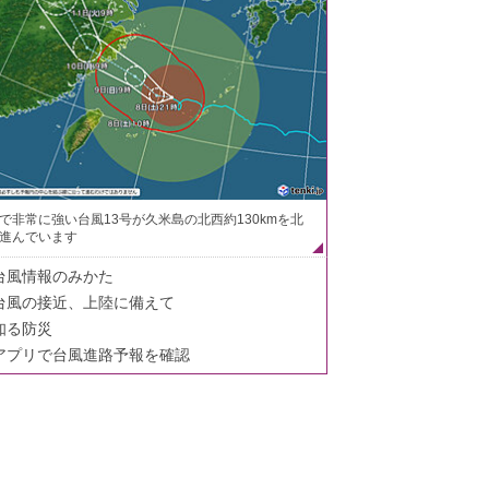
で非常に強い台風13号が久米島の北西約130kmを北
進んでいます
台風情報のみかた
台風の接近、上陸に備えて
知る防災
アプリで台風進路予報を確認