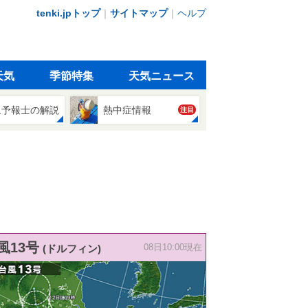
tenki.jpトップ
｜
サイトマップ
｜
ヘルプ
天気
季節特集
天気ニュース
象予報士の解説
熱中症情報
注目
風13号
(ドルフィン)
08日10:00現在