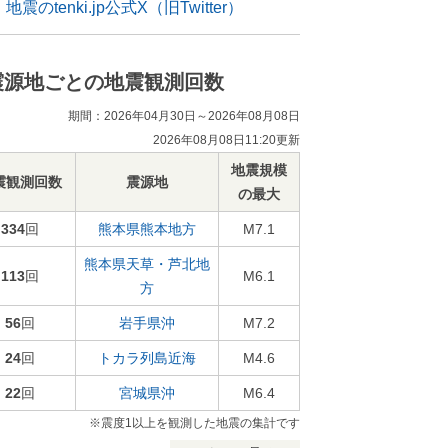
地震のtenki.jp公式X（旧Twitter）
震源地ごとの地震観測回数
期間：2026年04月30日～2026年08月08日
2026年08月08日11:20更新
地震規模
震観測回数
震源地
の最大
334
回
熊本県熊本地方
M7.1
熊本県天草・芦北地
113
回
M6.1
方
56
回
岩手県沖
M7.2
24
回
トカラ列島近海
M4.6
22
回
宮城県沖
M6.4
※震度1以上を観測した地震の集計です