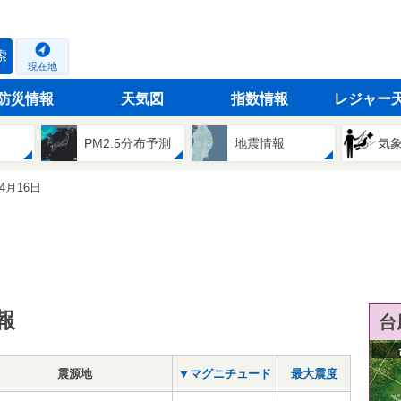
索
現在地
防災情報
天気図
指数情報
レジャー
PM2.5分布予測
地震情報
気
04月16日
報
台
震源地
▼マグニチュード
最大震度