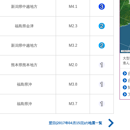
新潟県中越地方
M4.1
福島県会津
M2.3
新潟県中越地方
M3.2
大型
進ん
熊本県熊本地方
M2.0
福島県沖
M3.8
福島県沖
M3.7
翌日(2017年04月15日)の地震一覧