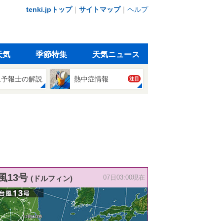
tenki.jpトップ
｜
サイトマップ
｜
ヘルプ
天気
季節特集
天気ニュース
象予報士の解説
熱中症情報
注目
風13号
(ドルフィン)
07日03:00現在