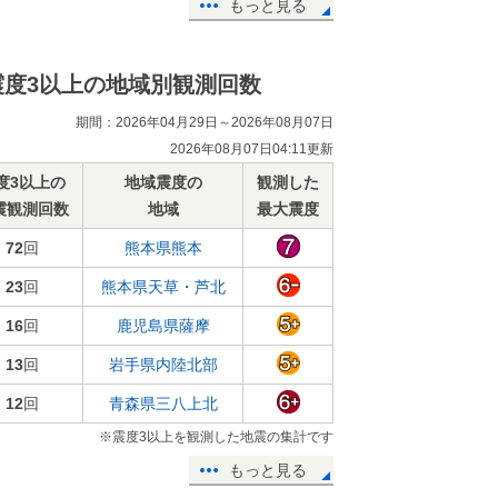
もっと見る
震度3以上の地域別観測回数
期間：2026年04月29日～2026年08月07日
2026年08月07日04:11更新
度3以上の
地域震度の
観測した
震観測回数
地域
最大震度
72
回
熊本県熊本
23
回
熊本県天草・芦北
16
回
鹿児島県薩摩
13
回
岩手県内陸北部
12
回
青森県三八上北
※震度3以上を観測した地震の集計です
もっと見る