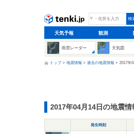
tenki.jp
検
天気予報
観測
雨雲レーダー
天気図
トップ
地震情報
過去の地震情報
2017年
2017年04月14日の地震情
発生時刻