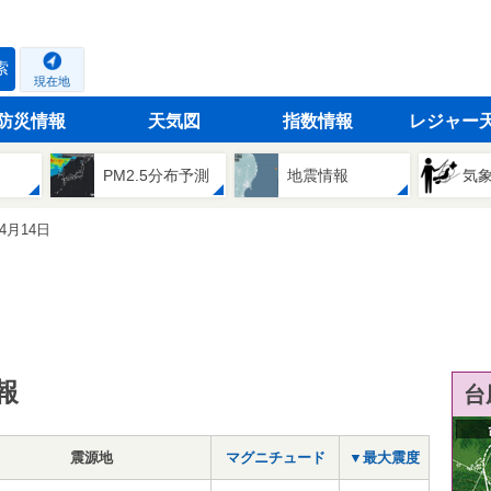
索
現在地
防災情報
天気図
指数情報
レジャー
PM2.5分布予測
地震情報
気
04月14日
報
台
震源地
マグニチュード
▼最大震度