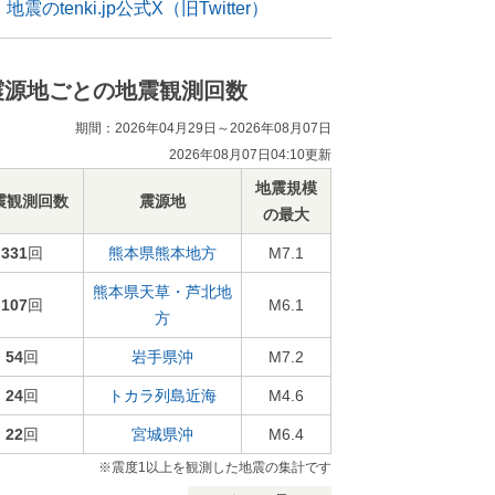
地震のtenki.jp公式X（旧Twitter）
震源地ごとの地震観測回数
期間：2026年04月29日～2026年08月07日
2026年08月07日04:10更新
地震規模
震観測回数
震源地
の最大
331
回
熊本県熊本地方
M7.1
熊本県天草・芦北地
107
回
M6.1
方
54
回
岩手県沖
M7.2
24
回
トカラ列島近海
M4.6
22
回
宮城県沖
M6.4
※震度1以上を観測した地震の集計です