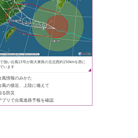
で強い台風13号が南大東島の北北西約150kmを西に
でいます
台風情報のみかた
台風の接近、上陸に備えて
知る防災
アプリで台風進路予報を確認