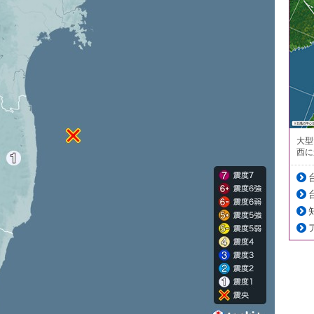
大型
西に