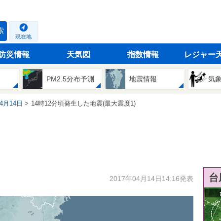
索
現在地
防災情報
天気図
指数情報
レジャー
PM2.5分布予測
地震情報
気
04月14日
14時12分頃発生した地震(最大震度1)
台
2017年04月14日14:16発表