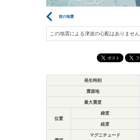
前の地震
この地震による津波の心配はありません
発生時刻
震源地
最大震度
緯度
位置
経度
マグニチュード