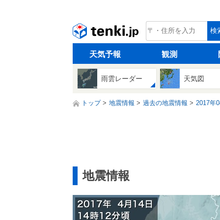
tenki.jp
検
天気予報
観測
雨雲レーダー
天気図
トップ
地震情報
過去の地震情報
2017年
地震情報