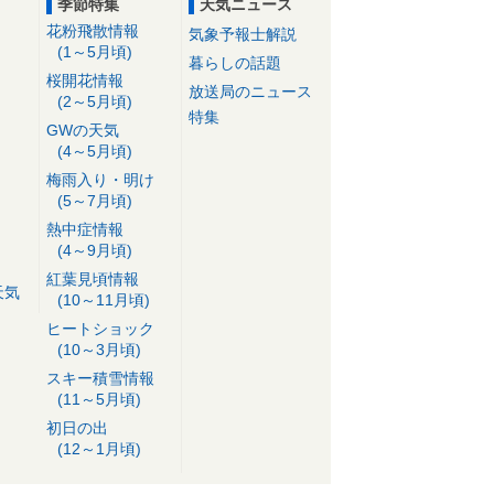
季節特集
天気ニュース
花粉飛散情報
気象予報士解説
(1～5月頃)
暮らしの話題
桜開花情報
放送局のニュース
(2～5月頃)
特集
GWの天気
(4～5月頃)
梅雨入り・明け
(5～7月頃)
熱中症情報
(4～9月頃)
紅葉見頃情報
天気
(10～11月頃)
ヒートショック
(10～3月頃)
スキー積雪情報
(11～5月頃)
初日の出
(12～1月頃)