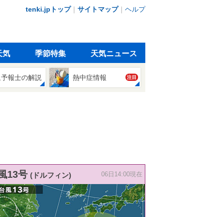
tenki.jpトップ
｜
サイトマップ
｜
ヘルプ
天気
季節特集
天気ニュース
象予報士の解説
熱中症情報
注目
風13号
(ドルフィン)
06日14:00現在