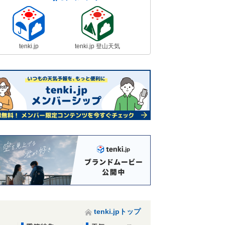
tenki.jp
tenki.jp 登山天気
tenki.jpトップ