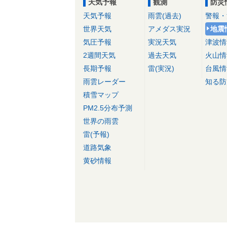
天気予報
観測
防災
天気予報
雨雲(過去)
警報・
世界天気
アメダス実況
地震
気圧予報
実況天気
津波情
2週間天気
過去天気
火山情
長期予報
雷(実況)
台風情
雨雲レーダー
知る防
積雪マップ
PM2.5分布予測
世界の雨雲
雷(予報)
道路気象
黄砂情報