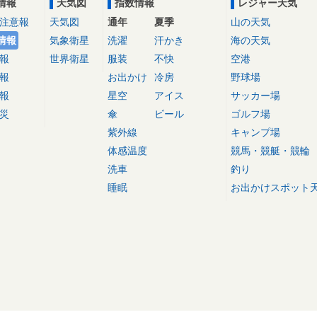
情報
天気図
指数情報
レジャー天気
注意報
天気図
通年
夏季
山の天気
情報
気象衛星
洗濯
汗かき
海の天気
報
世界衛星
服装
不快
空港
報
お出かけ
冷房
野球場
報
星空
アイス
サッカー場
災
傘
ビール
ゴルフ場
紫外線
キャンプ場
体感温度
競馬・競艇・競輪
洗車
釣り
睡眠
お出かけスポット