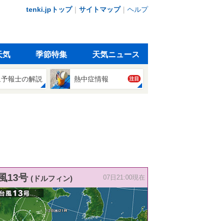
tenki.jpトップ
｜
サイトマップ
｜
ヘルプ
天気
季節特集
天気ニュース
象予報士の解説
熱中症情報
注目
風13号
(ドルフィン)
07日21:00現在