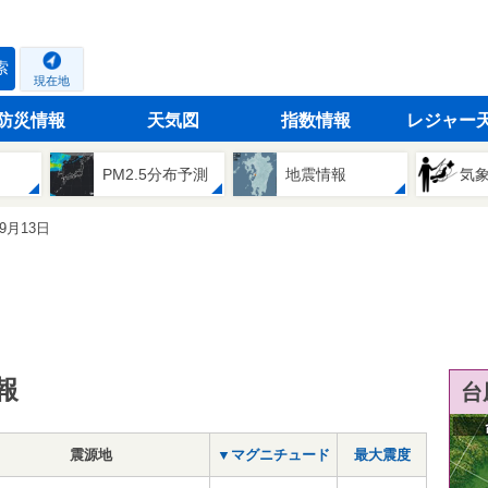
索
現在地
防災情報
天気図
指数情報
レジャー
PM2.5分布予測
地震情報
気
09月13日
報
台
震源地
▼マグニチュード
最大震度