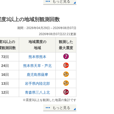
もっと見る
震度3以上の地域別観測回数
期間：2026年04月29日～2026年08月07日
2026年08月07日22:21更新
度3以上の
地域震度の
観測した
震観測回数
地域
最大震度
72
回
熊本県熊本
24
回
熊本県天草・芦北
16
回
鹿児島県薩摩
13
回
岩手県内陸北部
12
回
青森県三八上北
※震度3以上を観測した地震の集計です
もっと見る