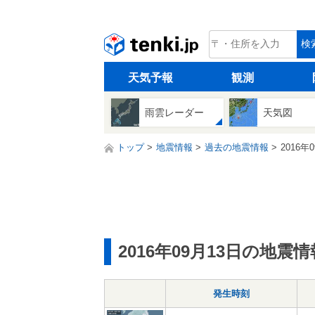
tenki.jp
検
天気予報
観測
雨雲レーダー
天気図
トップ
地震情報
過去の地震情報
2016年
2016年09月13日の地震情
発生時刻