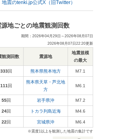
地震のtenki.jp公式X（旧Twitter）
震源地ごとの地震観測回数
期間：2026年04月29日～2026年08月07日
2026年08月07日22:20更新
地震規模
震観測回数
震源地
の最大
333
回
熊本県熊本地方
M7.1
熊本県天草・芦北地
111
回
M6.1
方
55
回
岩手県沖
M7.2
24
回
トカラ列島近海
M4.6
22
回
宮城県沖
M6.4
※震度1以上を観測した地震の集計です