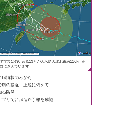
で非常に強い台風13号が久米島の北北東約110kmを
西に進んでいます
台風情報のみかた
台風の接近、上陸に備えて
知る防災
アプリで台風進路予報を確認