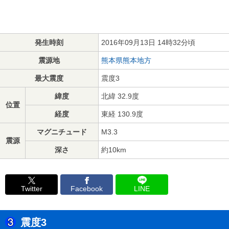
発生時刻
2016年09月13日 14時32分頃
震源地
熊本県熊本地方
最大震度
震度3
緯度
北緯 32.9度
位置
経度
東経 130.9度
マグニチュード
M3.3
震源
深さ
約10km
Twitter
Facebook
LINE
震度3