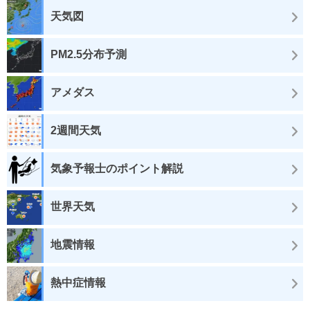
天気図
PM2.5分布予測
アメダス
2週間天気
気象予報士のポイント解説
世界天気
地震情報
熱中症情報