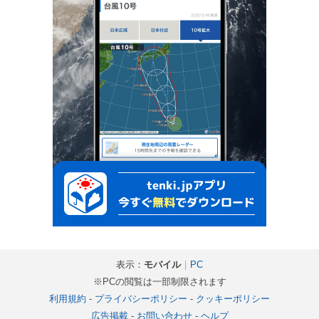
表示：
モバイル
｜
PC
※PCの閲覧は一部制限されます
利用規約
-
プライバシーポリシー
-
クッキーポリシー
広告掲載
-
お問い合わせ
-
ヘルプ