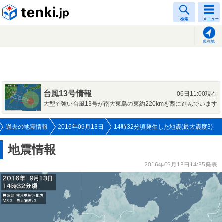
tenki.jp
検索
メニュー
現在地
台風13号情報
06日11:00現在
大型で強い台風13号が南大東島の東約220kmを西に進んでいます
過去の地震情報
2016年09月13日
14時32分頃発生した地震(最大震度3)
地震情報
2016年09月13日14:35発表