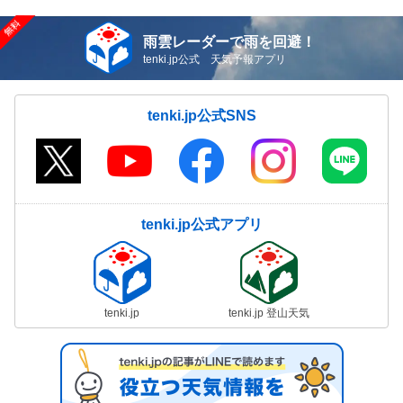
雨雲レーダーで雨を回避！
tenki.jp公式 天気予報アプリ
tenki.jp公式SNS
tenki.jp公式アプリ
tenki.jp
tenki.jp 登山天気