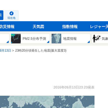
索
現在地
防災情報
天気図
指数情報
レジャー
PM2.5分布予測
地震情報
気
09月13日
23時20分頃発生した地震(最大震度3)
2016年09月13日23:23発表