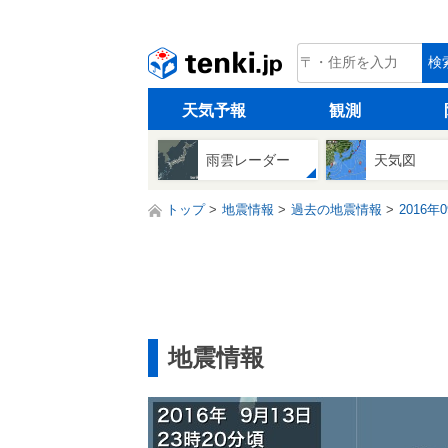
tenki.jp
検
天気予報
観測
雨雲レーダー
天気図
トップ
地震情報
過去の地震情報
2016年
地震情報