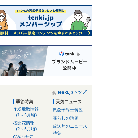
tenki.jpトップ
季節特集
天気ニュース
花粉飛散情報
気象予報士解説
(1～5月頃)
暮らしの話題
桜開花情報
放送局のニュース
(2～5月頃)
特集
GWの天気