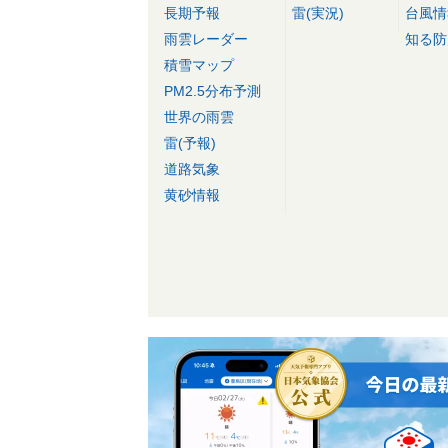
長期予報
雷(実況)
台風情
雨雲レーダー
知る防
積雪マップ
PM2.5分布予測
世界の雨雲
雷(予報)
道路気象
黄砂情報