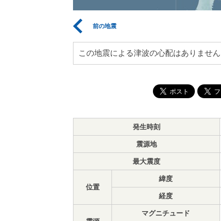
前の地震
この地震による津波の心配はありません
発生時刻
震源地
最大震度
緯度
位置
経度
マグニチュード