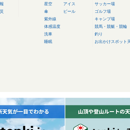
報
星空
アイス
サッカー場
災
傘
ビール
ゴルフ場
紫外線
キャンプ場
体感温度
競馬・競艇・競輪
洗車
釣り
睡眠
お出かけスポット