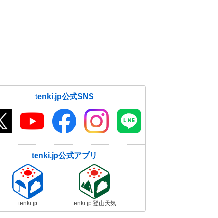
tenki.jp公式SNS
tenki.jp公式アプリ
tenki.jp
tenki.jp 登山天気