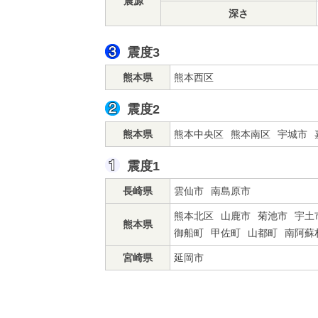
震源
深さ
震度3
熊本県
熊本西区
震度2
熊本県
熊本中央区
熊本南区
宇城市
震度1
長崎県
雲仙市
南島原市
熊本北区
山鹿市
菊池市
宇土
熊本県
御船町
甲佐町
山都町
南阿蘇
宮崎県
延岡市