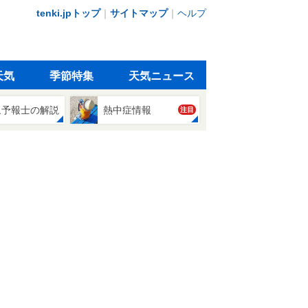
tenki.jpトップ
｜
サイトマップ
｜
ヘルプ
天気
季節特集
天気ニュース
象予報士の解説
熱中症情報
注目