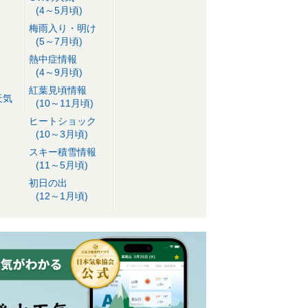
(4～5月頃)
梅雨入り・明け
(5～7月頃)
熱中症情報
(4～9月頃)
紅葉見頃情報
天気
(10～11月頃)
ヒートショック
(10～3月頃)
スキー積雪情報
(11～5月頃)
初日の出
(12～1月頃)