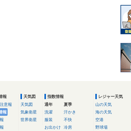
情報
天気図
指数情報
レジャー天気
注意報
天気図
通年
夏季
山の天気
情報
気象衛星
洗濯
汗かき
海の天気
報
世界衛星
服装
不快
空港
報
お出かけ
冷房
野球場