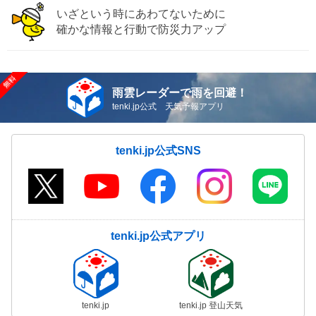
いざという時にあわてないために
確かな情報と行動で防災力アップ
雨雲レーダーで雨を回避！
tenki.jp公式 天気予報アプリ
tenki.jp公式SNS
tenki.jp公式アプリ
tenki.jp
tenki.jp 登山天気