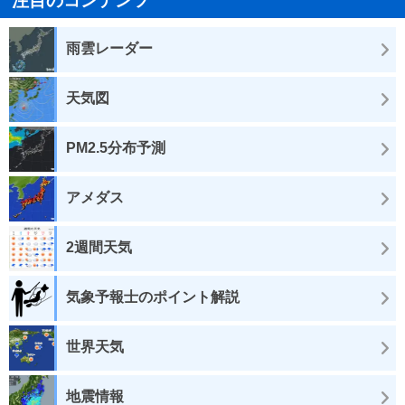
注目のコンテンツ
雨雲レーダー
天気図
PM2.5分布予測
アメダス
2週間天気
気象予報士のポイント解説
世界天気
地震情報