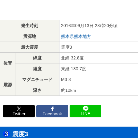
発生時刻
2016年09月13日 23時20分頃
震源地
熊本県熊本地方
最大震度
震度3
緯度
北緯 32.8度
位置
経度
東経 130.7度
マグニチュード
M3.3
震源
深さ
約10km
Twitter
Facebook
LINE
震度3