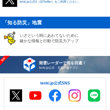
tenki.jp公式X（旧Twitter）をご利用ください。
「知る防災」地震
いざという時にあわてないために
確かな情報と行動で防災力アップ
雨雲レーダーで雨を回避！
tenki.jp公式 天気予報アプリ
tenki.jp公式SNS