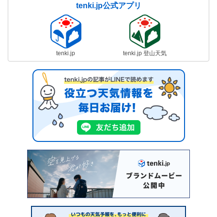
tenki.jp公式アプリ
tenki.jp
tenki.jp 登山天気