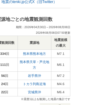
地震のtenki.jp公式X（旧Twitter）
震源地ごとの地震観測回数
期間：2026年04月30日～2026年08月08日
2026年08月08日07:50更新
地震規模
震観測回数
震源地
の最大
334
回
熊本県熊本地方
M7.1
熊本県天草・芦北地
111
回
M6.1
方
56
回
岩手県沖
M7.2
24
回
トカラ列島近海
M4.6
22
回
宮城県沖
M6.4
※震度1以上を観測した地震の集計です