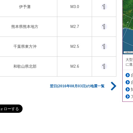
伊予灘
M3.0
熊本県熊本地方
M2.7
千葉県東方沖
M2.5
大型
に進
和歌山県北部
M2.6
翌日(2016年08月03日)の地震一覧