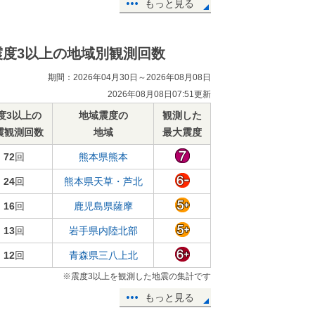
もっと見る
震度3以上の地域別観測回数
期間：2026年04月30日～2026年08月08日
2026年08月08日07:51更新
度3以上の
地域震度の
観測した
震観測回数
地域
最大震度
72
回
熊本県熊本
24
回
熊本県天草・芦北
16
回
鹿児島県薩摩
13
回
岩手県内陸北部
12
回
青森県三八上北
※震度3以上を観測した地震の集計です
もっと見る