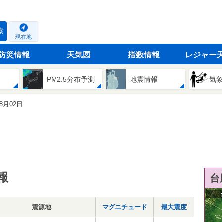
索
現在地
防災情報
天気図
指数情報
レジャー
PM2.5分布予測
地震情報
気
08月02日
報
台
震源地
マグニチュード
最大震度