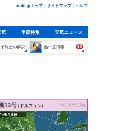
tenki.jpトップ
｜
サイトマップ
｜
ヘルプ
天気
季節特集
天気ニュース
象予報士の解説
熱中症情報
注目
風13号
(ドルフィン)
08日07:00現在