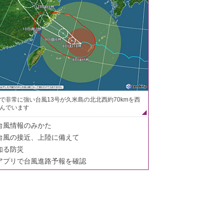
で非常に強い台風13号が久米島の北北西約70kmを西
んでいます
台風情報のみかた
台風の接近、上陸に備えて
知る防災
アプリで台風進路予報を確認