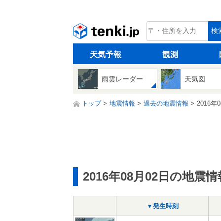
tenki.jp
検
天気予報
観測
雨雲レーダー
天気図
トップ
地震情報
過去の地震情報
2016年
2016年08月02日の地震情
▼発生時刻