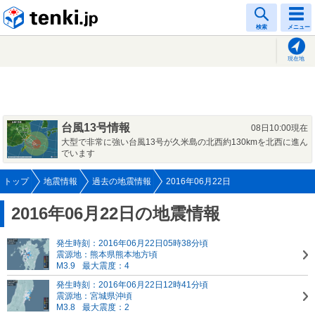
tenki.jp
検索
メニュー
現在地
台風13号情報
08日10:00現在
大型で非常に強い台風13号が久米島の北西約130kmを北西に進ん
でいます
トップ
地震情報
過去の地震情報
2016年06月22日
2016年06月22日の地震情報
発生時刻：2016年06月22日05時38分頃
震源地：熊本県熊本地方頃
M3.9
最大震度：4
発生時刻：2016年06月22日12時41分頃
震源地：宮城県沖頃
M3.8
最大震度：2