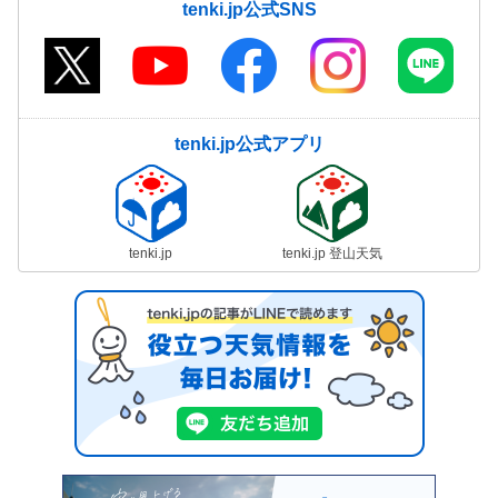
tenki.jp公式SNS
tenki.jp公式アプリ
tenki.jp
tenki.jp 登山天気