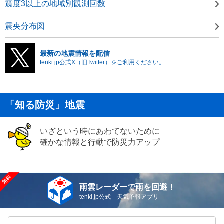
震度3以上の地域別観測回数
震央分布図
最新の地震情報を配信
tenki.jp公式X（旧Twitter）をご利用ください。
「知る防災」地震
いざという時にあわてないために
確かな情報と行動で防災力アップ
雨雲レーダーで雨を回避！
tenki.jp公式 天気予報アプリ