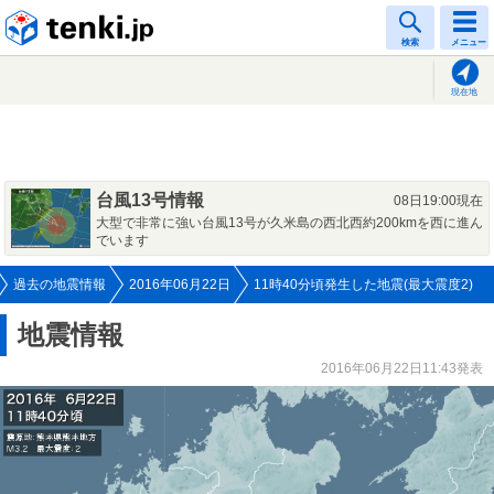
tenki.jp
検索
メニュー
現在地
台風13号情報
08日19:00現在
大型で非常に強い台風13号が久米島の西北西約200kmを西に進ん
でいます
過去の地震情報
2016年06月22日
11時40分頃発生した地震(最大震度2)
地震情報
2016年06月22日11:43発表