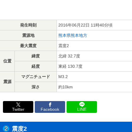
発生時刻
2016年06月22日 11時40分頃
震源地
熊本県熊本地方
最大震度
震度2
緯度
北緯 32.7度
位置
経度
東経 130.7度
マグニチュード
M3.2
震源
深さ
約10km
Twitter
Facebook
LINE
震度2