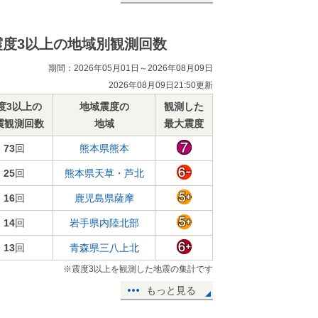
震度3以上の地域別観測回数
期間：2026年05月01日～2026年08月09日
2026年08月09日21:50更新
度3以上の
地域震度の
観測した
震観測回数
地域
最大震度
73
回
熊本県熊本
25
回
熊本県天草・芦北
16
回
鹿児島県薩摩
14
回
岩手県内陸北部
13
回
青森県三八上北
※震度3以上を観測した地震の集計です
もっと見る