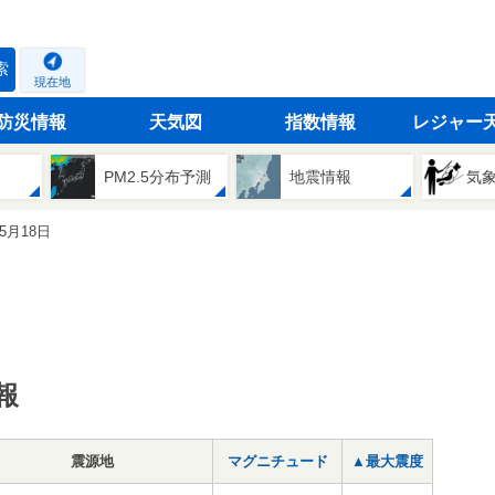
索
現在地
防災情報
天気図
指数情報
レジャー
PM2.5分布予測
地震情報
気
05月18日
報
震源地
マグニチュード
▲最大震度