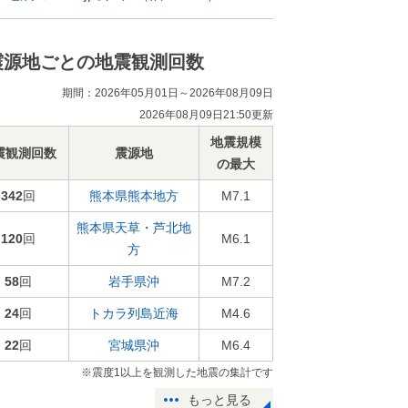
震源地ごとの地震観測回数
期間：2026年05月01日～2026年08月09日
2026年08月09日21:50更新
地震規模
震観測回数
震源地
の最大
342
回
熊本県熊本地方
M7.1
熊本県天草・芦北地
120
回
M6.1
方
58
回
岩手県沖
M7.2
24
回
トカラ列島近海
M4.6
22
回
宮城県沖
M6.4
※震度1以上を観測した地震の集計です
もっと見る