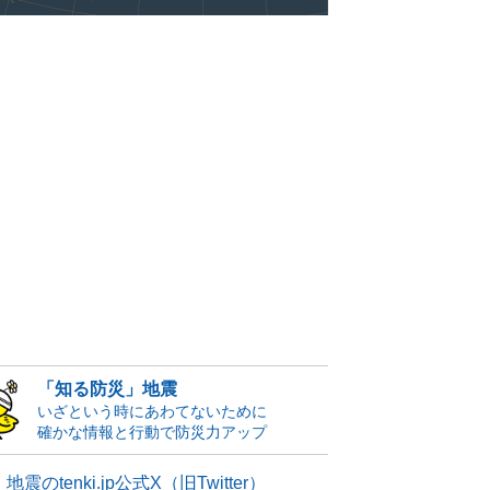
「知る防災」地震
いざという時にあわてないために
確かな情報と行動で防災力アップ
地震のtenki.jp公式X（旧Twitter）