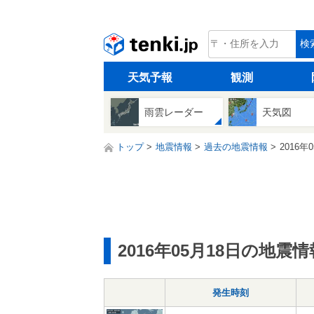
tenki.jp
検
天気予報
観測
雨雲レーダー
天気図
トップ
地震情報
過去の地震情報
2016年
2016年05月18日の地震情
発生時刻