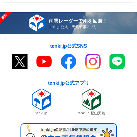
雨雲レーダーで雨を回避！
tenki.jp公式 天気予報アプリ
tenki.jp公式SNS
tenki.jp公式アプリ
tenki.jp
tenki.jp 登山天気