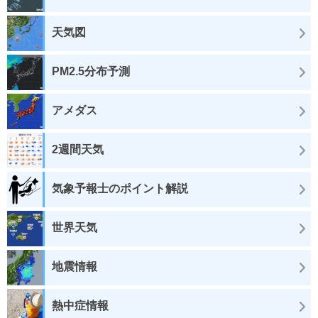
天気図
PM2.5分布予測
アメダス
2週間天気
気象予報士のポイント解説
世界天気
地震情報
熱中症情報