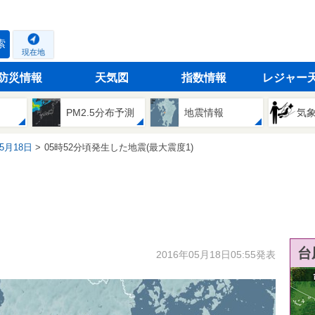
索
現在地
防災情報
天気図
指数情報
レジャー
PM2.5分布予測
地震情報
気
05月18日
05時52分頃発生した地震(最大震度1)
台
2016年05月18日05:55発表