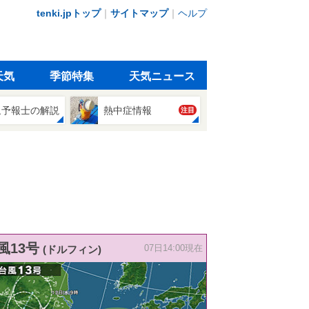
tenki.jpトップ
｜
サイトマップ
｜
ヘルプ
天気
季節特集
天気ニュース
象予報士の解説
熱中症情報
注目
風13号
(ドルフィン)
07日14:00現在