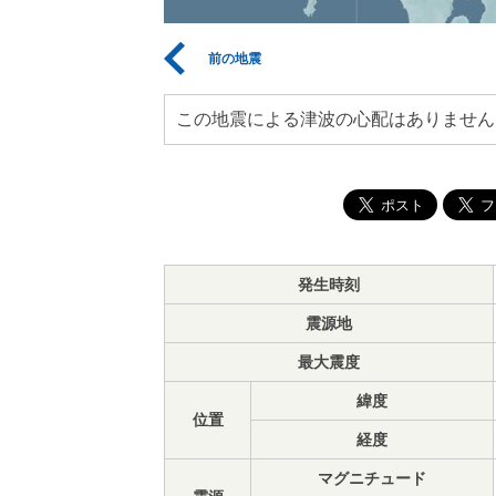
前の地震
この地震による津波の心配はありません
発生時刻
震源地
最大震度
緯度
位置
経度
マグニチュード