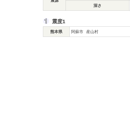
震源
深さ
震度1
熊本県
阿蘇市
産山村