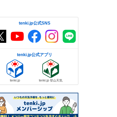
tenki.jp公式SNS
tenki.jp公式アプリ
tenki.jp
tenki.jp 登山天気