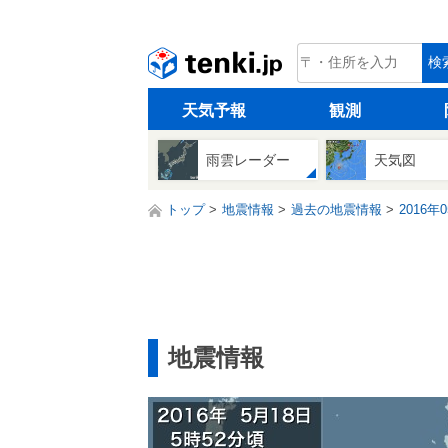
tenki.jp
検
天気予報
観測
雨雲レーダー
天気図
トップ
地震情報
過去の地震情報
2016年
地震情報