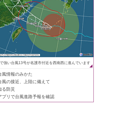
で強い台風13号が名護市付近を西南西に進んでいます
台風情報のみかた
台風の接近、上陸に備えて
知る防災
アプリで台風進路予報を確認