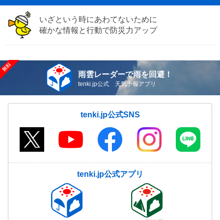
いざという時にあわてないために
確かな情報と行動で防災力アップ
雨雲レーダーで雨を回避！
tenki.jp公式 天気予報アプリ
tenki.jp公式SNS
tenki.jp公式アプリ