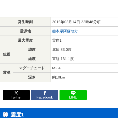
発生時刻
2016年05月14日 22時48分頃
震源地
熊本県阿蘇地方
最大震度
震度1
緯度
北緯 33.0度
位置
経度
東経 131.1度
マグニチュード
M2.4
震源
深さ
約10km
Twitter
Facebook
LINE
震度1