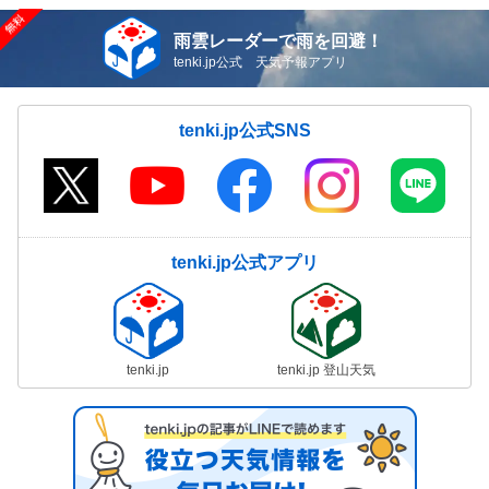
雨雲レーダーで雨を回避！
tenki.jp公式 天気予報アプリ
tenki.jp公式SNS
tenki.jp公式アプリ
tenki.jp
tenki.jp 登山天気