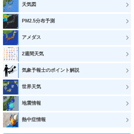
天気図
PM2.5分布予測
アメダス
2週間天気
気象予報士のポイント解説
世界天気
地震情報
熱中症情報