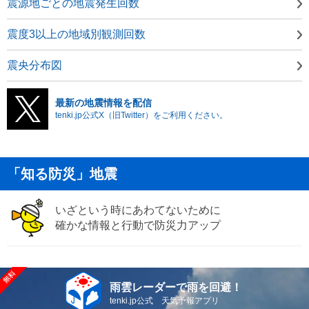
震源地ごとの地震発生回数
震度3以上の地域別観測回数
震央分布図
最新の地震情報を配信
tenki.jp公式X（旧Twitter）をご利用ください。
「知る防災」地震
いざという時にあわてないために
確かな情報と行動で防災力アップ
雨雲レーダーで雨を回避！
tenki.jp公式 天気予報アプリ