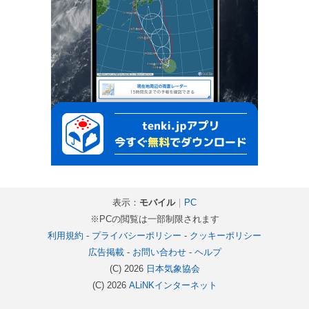
表示：
モバイル
｜
PC
※PCの閲覧は一部制限されます
利用規約
-
プライバシーポリシー
-
クッキーポリシー
広告掲載
-
お問い合わせ
-
ヘルプ
(C) 2026
日本気象協会
(C) 2026
ALiNKインターネット