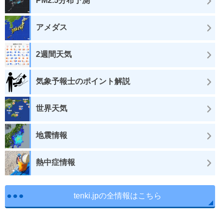
PM2.5分布予測
アメダス
2週間天気
気象予報士のポイント解説
世界天気
地震情報
熱中症情報
tenki.jpの全情報はこちら