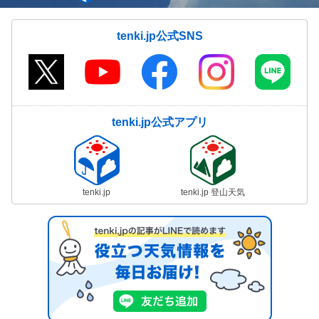
tenki.jp公式SNS
tenki.jp公式アプリ
tenki.jp
tenki.jp 登山天気