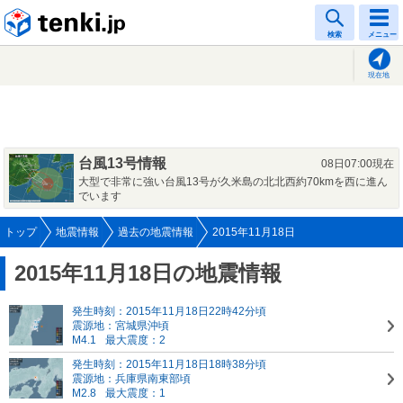
tenki.jp
検索
メニュー
現在地
台風13号情報
08日07:00現在
大型で非常に強い台風13号が久米島の北北西約70kmを西に進ん
でいます
トップ
地震情報
過去の地震情報
2015年11月18日
2015年11月18日の地震情報
発生時刻：2015年11月18日22時42分頃
震源地：宮城県沖頃
M4.1
最大震度：2
発生時刻：2015年11月18日18時38分頃
震源地：兵庫県南東部頃
M2.8
最大震度：1