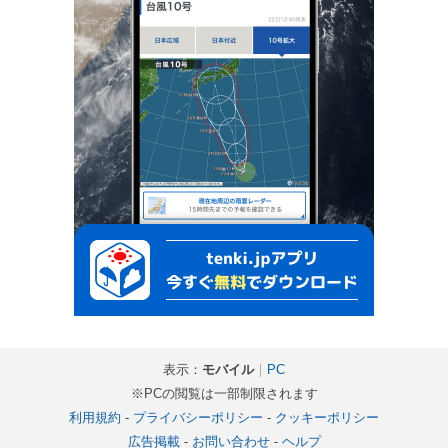
表示：
モバイル
｜
PC
※PCの閲覧は一部制限されます
利用規約
-
プライバシーポリシー
-
クッキーポリシー
広告掲載
-
お問い合わせ
-
ヘルプ