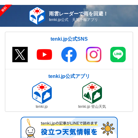
雨雲レーダーで雨を回避！
tenki.jp公式 天気予報アプリ
tenki.jp公式SNS
tenki.jp公式アプリ
tenki.jp
tenki.jp 登山天気