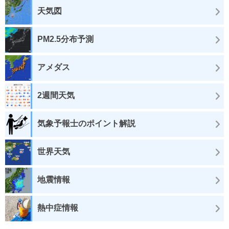
天気図
PM2.5分布予測
アメダス
2週間天気
気象予報士のポイント解説
世界天気
地震情報
熱中症情報